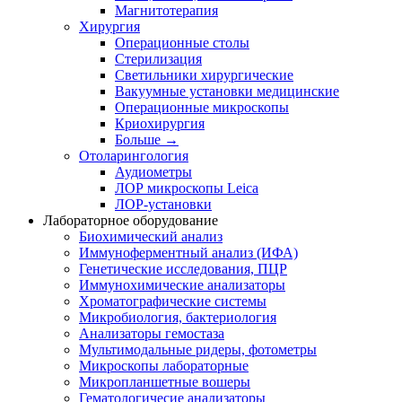
Магнитотерапия
Хирургия
Операционные столы
Стерилизация
Светильники хирургические
Вакуумные установки медицинские
Операционные микроскопы
Криохирургия
Больше
→
Отоларингология
Аудиометры
ЛОР микроскопы Leica
ЛОР-установки
Лабораторное оборудование
Биохимический анализ
Иммуноферментный анализ (ИФА)
Генетические исследования, ПЦР
Иммунохимические анализаторы
Хроматографические системы
Микробиология, бактериология
Анализаторы гемостаза
Мультимодальные ридеры, фотометры
Микроскопы лабораторные
Микропланшетные вошеры
Гематологичесие анализаторы