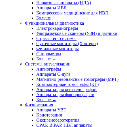
Наркозные аппараты (НДА)
Аппараты ИВЛ
Компрессоры медицинские для ИВЛ
Больше
→
Функциональная диагностика
Электрокардиографы
Ультразвуковые сканеры (УЗИ) и датчики
Стресс-тест системы
Суточные мониторы (Холтеры)
Фетальные мониторы
Спирометры
Больше
→
Системы визуализации
Ангиографы
Аппараты C-дуга
Магнитно-резонансные томографы (МРТ)
Компьютерные томографы (КТ)
Аппараты для рентгенографии
Аппараты для флюорографии
Больше
→
Физиотерапия
Аппараты УВТ
Криотерапия
Оксигенобаротерапия
CPAP, BiPAP, НВЛ аппараты