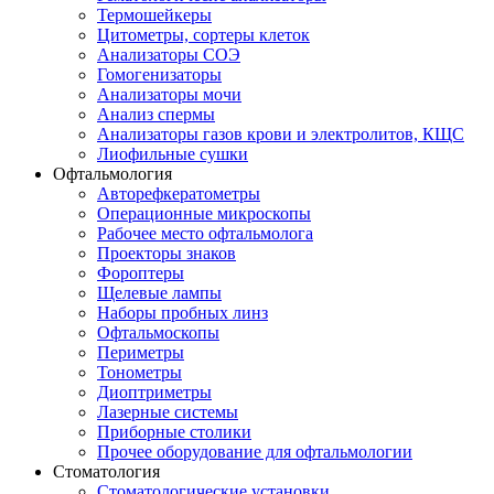
Термошейкеры
Цитометры, сортеры клеток
Анализаторы СОЭ
Гомогенизаторы
Анализаторы мочи
Анализ спермы
Анализаторы газов крови и электролитов, КЩС
Лиофильные сушки
Офтальмология
Авторефкератометры
Операционные микроскопы
Рабочее место офтальмолога
Проекторы знаков
Фороптеры
Щелевые лампы
Наборы пробных линз
Офтальмоскопы
Периметры
Тонометры
Диоптриметры
Лазерные системы
Приборные столики
Прочее оборудование для офтальмологии
Стоматология
Стоматологические установки