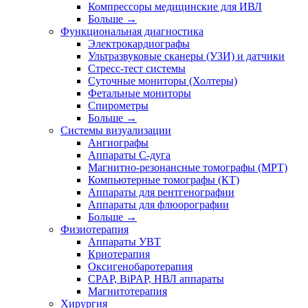
Компрессоры медицинские для ИВЛ
Больше
→
Функциональная диагностика
Электрокардиографы
Ультразвуковые сканеры (УЗИ) и датчики
Стресс-тест системы
Суточные мониторы (Холтеры)
Фетальные мониторы
Спирометры
Больше
→
Системы визуализации
Ангиографы
Аппараты C-дуга
Магнитно-резонансные томографы (МРТ)
Компьютерные томографы (КТ)
Аппараты для рентгенографии
Аппараты для флюорографии
Больше
→
Физиотерапия
Аппараты УВТ
Криотерапия
Оксигенобаротерапия
CPAP, BiPAP, НВЛ аппараты
Магнитотерапия
Хирургия