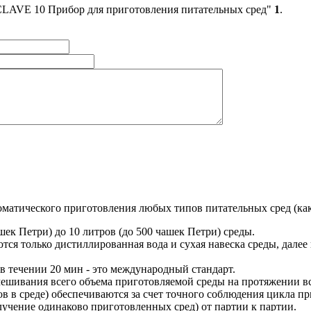
CLAVE 10 Прибор для приготовления питательных сред"
1
.
тического приготовления любых типов питательных сред (как а
шек Петри) до 10 литров (до 500 чашек Петри) среды.
ся только дистиллированная вода и сухая навеска среды, далее
 в течении 20 мин - это международный стандарт.
мешивания всего объема приготовляемой среды на протяжении в
ов в среде) обеспечиваются за счет точного соблюдения цикла п
учение одинаково приготовленных сред) от партии к партии.