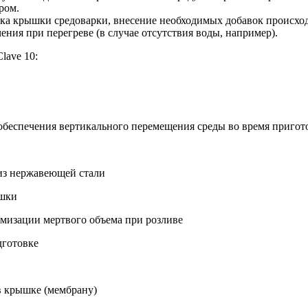
ром.
вка крышки средоварки, внесение необходимых добавок происход
ния при перегреве (в случае отсутствия воды, например).
lave 10:
обеспечения вертикального перемещения среды во время пригот
из нержавеющей стали
ашки
имизации мертвого объема при розливе
дготовке
в крышке (мембрану)