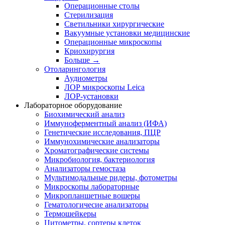
Операционные столы
Стерилизация
Светильники хирургические
Вакуумные установки медицинские
Операционные микроскопы
Криохирургия
Больше
→
Отоларингология
Аудиометры
ЛОР микроскопы Leica
ЛОР-установки
Лабораторное оборудование
Биохимический анализ
Иммуноферментный анализ (ИФА)
Генетические исследования, ПЦР
Иммунохимические анализаторы
Хроматографические системы
Микробиология, бактериология
Анализаторы гемостаза
Мультимодальные ридеры, фотометры
Микроскопы лабораторные
Микропланшетные вошеры
Гематологичесие анализаторы
Термошейкеры
Цитометры, сортеры клеток