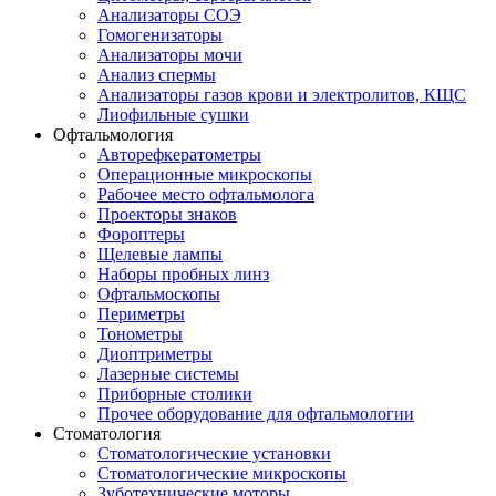
Анализаторы СОЭ
Гомогенизаторы
Анализаторы мочи
Анализ спермы
Анализаторы газов крови и электролитов, КЩС
Лиофильные сушки
Офтальмология
Авторефкератометры
Операционные микроскопы
Рабочее место офтальмолога
Проекторы знаков
Фороптеры
Щелевые лампы
Наборы пробных линз
Офтальмоскопы
Периметры
Тонометры
Диоптриметры
Лазерные системы
Приборные столики
Прочее оборудование для офтальмологии
Стоматология
Стоматологические установки
Стоматологические микроскопы
Зуботехнические моторы