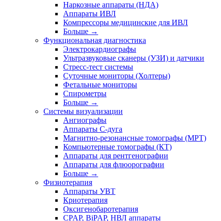
Наркозные аппараты (НДА)
Аппараты ИВЛ
Компрессоры медицинские для ИВЛ
Больше
→
Функциональная диагностика
Электрокардиографы
Ультразвуковые сканеры (УЗИ) и датчики
Стресс-тест системы
Суточные мониторы (Холтеры)
Фетальные мониторы
Спирометры
Больше
→
Системы визуализации
Ангиографы
Аппараты C-дуга
Магнитно-резонансные томографы (МРТ)
Компьютерные томографы (КТ)
Аппараты для рентгенографии
Аппараты для флюорографии
Больше
→
Физиотерапия
Аппараты УВТ
Криотерапия
Оксигенобаротерапия
CPAP, BiPAP, НВЛ аппараты