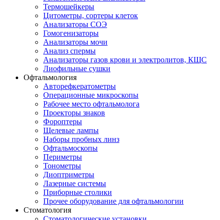
Термошейкеры
Цитометры, сортеры клеток
Анализаторы СОЭ
Гомогенизаторы
Анализаторы мочи
Анализ спермы
Анализаторы газов крови и электролитов, КЩС
Лиофильные сушки
Офтальмология
Авторефкератометры
Операционные микроскопы
Рабочее место офтальмолога
Проекторы знаков
Фороптеры
Щелевые лампы
Наборы пробных линз
Офтальмоскопы
Периметры
Тонометры
Диоптриметры
Лазерные системы
Приборные столики
Прочее оборудование для офтальмологии
Стоматология
Стоматологические установки