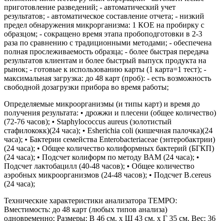
приготовление разведений; - автоматический учет
результатов; - автоматическое составление отчета; - низкий
предел обнаружения микрорганизма: 1 КОЕ на пробирку с
образцом; - cокращено время этапа пробоподготовки в 2-3
раза по сравнению с традиционными методами; - обеспечена
полная прослеживаемость образца; - более быстрая передача
результатов клиентам и более быстрый выпуск продукта на
рынок; - готовые к использованию карты (1 карта=1 тест); -
максимальная загрузка: до 48 карт (проб): - есть возможность
свободной дозагрузки прибора во время работы;
Определяемые микроорганизмы (и типы карт) и время до
получения результата: • дрожжи и плесени (общее количество)
(72-76 часов); • Staphylococcus aureus (золотистый
стафилококк)(24 часа); • Esherichia coli (кишечная палочка)(24
часа); • Бактерии семейства Enterobacteriaceae (энтеробактрии)
(24 часа); • Общее количество колиформных бактерий (БГКП)
(24 часа); • Подсчет колиформ по методу ВАМ (24 часа); •
Подсчет лактобацилл (40-48 часов); • Общее количество
аэробных микроорганизмов (24-48 часов); • Подсчет B.cereus
(24 часа);
Технические характеристики анализатора TEMPO:
Вместимость: до 48 карт (любых типов анализа)
одновременно; Размеры: В 46 см. х Ш 43 см. х Г 35 см. Вес: 36