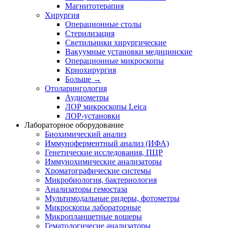
Магнитотерапия
Хирургия
Операционные столы
Стерилизация
Светильники хирургические
Вакуумные установки медицинские
Операционные микроскопы
Криохирургия
Больше
→
Отоларингология
Аудиометры
ЛОР микроскопы Leica
ЛОР-установки
Лабораторное оборудование
Биохимический анализ
Иммуноферментный анализ (ИФА)
Генетические исследования, ПЦР
Иммунохимические анализаторы
Хроматографические системы
Микробиология, бактериология
Анализаторы гемостаза
Мультимодальные ридеры, фотометры
Микроскопы лабораторные
Микропланшетные вошеры
Гематологичесие анализаторы