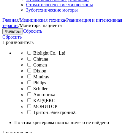
Стоматологические микроскопы
Зуботехнические моторы
Главная
/
Медицинская техника
/
Реанимация и интенсивная
терапия
/
Мониторы пациента
Сбросить
Фильтры
Сбросить
Производитель
Biolight Co., Ltd
Chirana
Comen
Dixion
Mindray
Philips
Schiller
Альтоника
КАРДЕКС
МОНИТОР
Тритон-ЭлектроникС
По этим критериям поиска ничего не найдено
Портативность