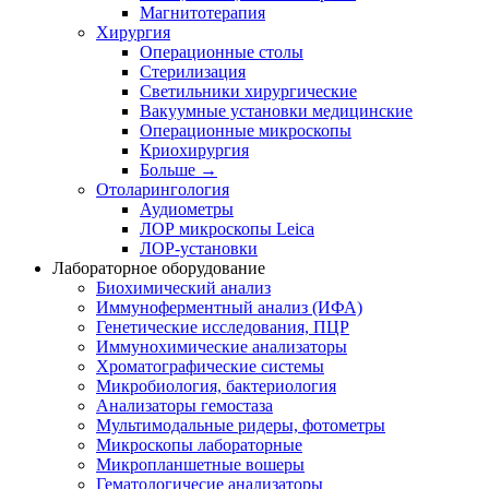
Магнитотерапия
Хирургия
Операционные столы
Стерилизация
Светильники хирургические
Вакуумные установки медицинские
Операционные микроскопы
Криохирургия
Больше
→
Отоларингология
Аудиометры
ЛОР микроскопы Leica
ЛОР-установки
Лабораторное оборудование
Биохимический анализ
Иммуноферментный анализ (ИФА)
Генетические исследования, ПЦР
Иммунохимические анализаторы
Хроматографические системы
Микробиология, бактериология
Анализаторы гемостаза
Мультимодальные ридеры, фотометры
Микроскопы лабораторные
Микропланшетные вошеры
Гематологичесие анализаторы