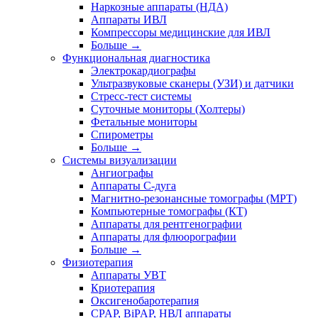
Наркозные аппараты (НДА)
Аппараты ИВЛ
Компрессоры медицинские для ИВЛ
Больше
→
Функциональная диагностика
Электрокардиографы
Ультразвуковые сканеры (УЗИ) и датчики
Стресс-тест системы
Суточные мониторы (Холтеры)
Фетальные мониторы
Спирометры
Больше
→
Системы визуализации
Ангиографы
Аппараты C-дуга
Магнитно-резонансные томографы (МРТ)
Компьютерные томографы (КТ)
Аппараты для рентгенографии
Аппараты для флюорографии
Больше
→
Физиотерапия
Аппараты УВТ
Криотерапия
Оксигенобаротерапия
CPAP, BiPAP, НВЛ аппараты