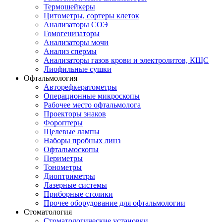
Термошейкеры
Цитометры, сортеры клеток
Анализаторы СОЭ
Гомогенизаторы
Анализаторы мочи
Анализ спермы
Анализаторы газов крови и электролитов, КЩС
Лиофильные сушки
Офтальмология
Авторефкератометры
Операционные микроскопы
Рабочее место офтальмолога
Проекторы знаков
Фороптеры
Щелевые лампы
Наборы пробных линз
Офтальмоскопы
Периметры
Тонометры
Диоптриметры
Лазерные системы
Приборные столики
Прочее оборудование для офтальмологии
Стоматология
Стоматологические установки