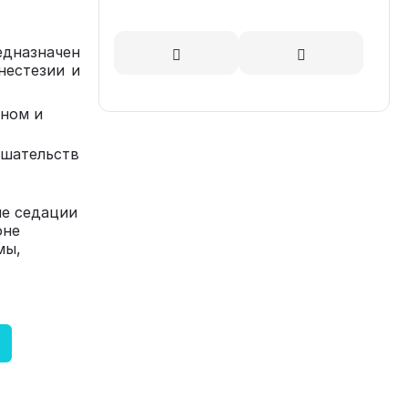
едназначен
нестезии и
ьном и
ешательств
не седации
оне
мы,