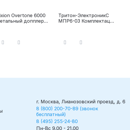
ixion Overtone 6000
Тритон-ЭлектроникС
етальный допплер
МПР6-03 Комплектация
ручной эхограф) для
Р4.18 Мониторы
пределения
гемодинамические
ердцебиения плода
реанимационные
г. Москва, Лианозовский проезд, д. 6
8 (800) 200-70-89 (звонок
ы
бесплатный)
8 (495) 255-24-80
Пн-Вс 9.00 - 21.00