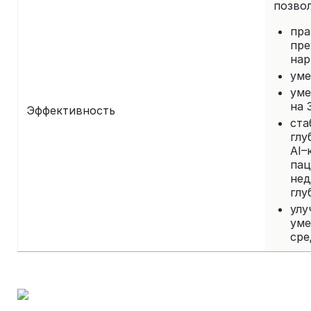
позвол
пр
пр
нар
уме
уме
на 
Эффективность
ста
глу
AI
па
не
глу
ул
уме
сре