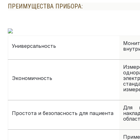
ПРЕИМУЩЕСТВА ПРИБОРА:
Монит
Универсальность
внутр
Измер
одно
Экономичность
элек
стан
измер
Для и
Простота и безопасность для пациента
накла
облас
Прим