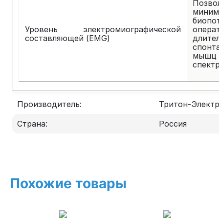
Позв
мини
биоп
Уровень электромиографической
опер
составляющей (EMG)
длите
спонт
мышц
спектр
Производитель:
Тритон-Элект
Страна:
Россия
Похожие товары