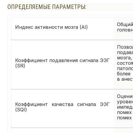
ОПРЕДЕЛЯЕМЫЕ ПАРАМЕТРЫ:
Общий
Индекс активности мозга (AI)
головн
Позв
подав
мозга
Коэффициент подавления сигнала ЭЭГ
сост
(SR)
патол
более
в анес
Оцен
уров
Коэффициент качества сигнала ЭЭГ
импеда
(SQI)
помех
помех