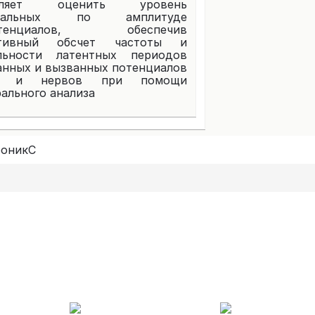
оляет оценить уровень
мальных по амплитуде
отенциалов, обеспечив
ативный обсчет частоты и
льности латентных периодов
анных и вызванных потенциалов
 и нервов при помощи
ального анализа
роникС