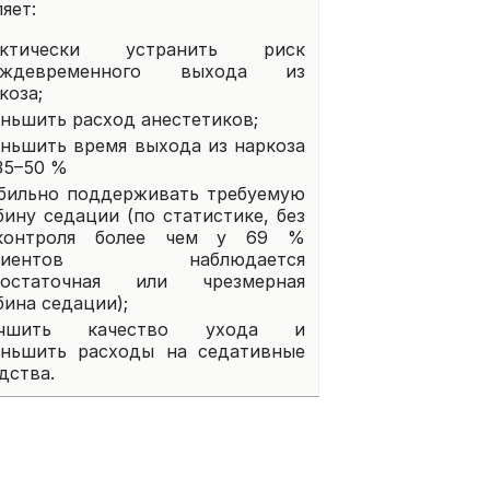
яет:
актически устранить риск
еждевременного выхода из
коза;
ньшить расход анестетиков;
ньшить время выхода из наркоза
35–50 %
бильно поддерживать требуемую
бину седации (по статистике, без
–контроля более чем у 69 %
циентов наблюдается
достаточная или чрезмерная
бина седации);
учшить качество ухода и
ньшить расходы на седативные
дства.