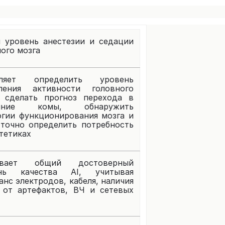
 уровень анестезии и седации
ого мозга
оляет определить уровень
ления активности головного
, сделать прогноз перехода в
ояние комы, обнаружить
огии функционирования мозга и
 точно определить потребность
тетиках
ивает общий достоверный
ень качества AI, учитывая
нс электродов, кабеля, наличия
 от артефактов, ВЧ и сетевых