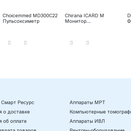
Choicemmed MD300C22
Chirana ICARD М
D
Пульсоксиметр
Монитор
Ф
анестезиологический
(
о
с
 Смарт Ресурс
Аппараты МРТ
 о доставке
Компьютерные томограф
 об оплате
Аппараты ИВЛ
зврата товаров
Рентген-оборудование