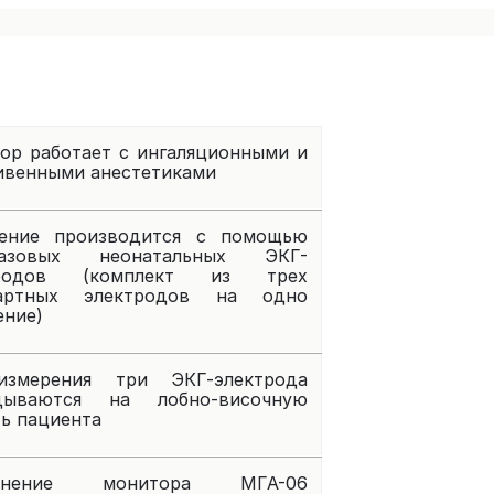
ор работает с ингаляционными и
ивенными анестетиками
ение производится с помощью
разовых неонатальных ЭКГ-
тродов (комплект из трех
дартных электродов на одно
ение)
змерения три ЭКГ-электрода
дываются на лобно-височную
ть пациента
енение монитора МГА-06