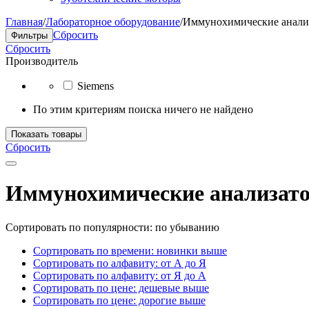
Главная
/
Лабораторное оборудование
/
Иммунохимические анали
Сбросить
Фильтры
Сбросить
Производитель
Siemens
По этим критериям поиска ничего не найдено
Показать товары
Сбросить
Иммунохимические анализат
Сортировать по популярности: по убыванию
Сортировать по времени: новинки выше
Сортировать по алфавиту: от А до Я
Сортировать по алфавиту: от Я до А
Сортировать по цене: дешевые выше
Сортировать по цене: дорогие выше