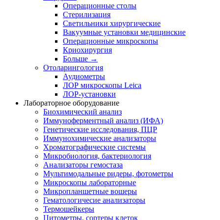
Операционные столы
Стерилизация
Светильники хирургические
Вакуумные установки медицинские
Операционные микроскопы
Криохирургия
Больше
→
Отоларингология
Аудиометры
ЛОР микроскопы Leica
ЛОР-установки
Лабораторное оборудование
Биохимический анализ
Иммуноферментный анализ (ИФА)
Генетические исследования, ПЦР
Иммунохимические анализаторы
Хроматографические системы
Микробиология, бактериология
Анализаторы гемостаза
Мультимодальные ридеры, фотометры
Микроскопы лабораторные
Микропланшетные вошеры
Гематологичесие анализаторы
Термошейкеры
Цитометры, сортеры клеток