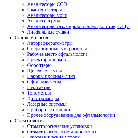
Анализаторы СОЭ
Гомогенизаторы
Анализаторы мочи
Анализ спермы
Анализаторы газов крови и электролитов, КЩС
Лиофильные сушки
Офтальмология
Авторефкератометры
Операционные микроскопы
Рабочее место офтальмолога
Проекторы знаков
Фороптеры
Щелевые лампы
Наборы пробных линз
Офтальмоскопы
Периметры
Тонометры
Диоптриметры
Лазерные системы
Приборные столики
Прочее оборудование для офтальмологии
Стоматология
Стоматологические установки
Стоматологические микроскопы
Зуботехнические моторы