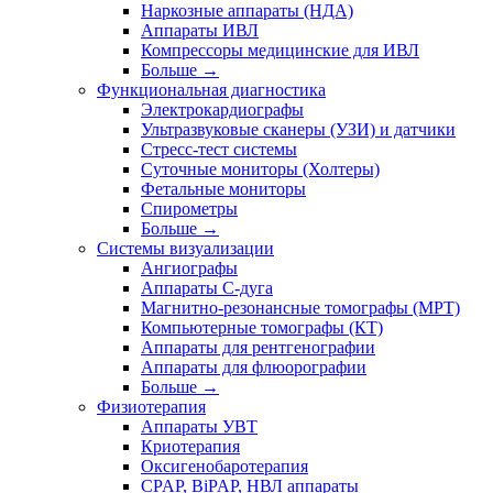
Наркозные аппараты (НДА)
Аппараты ИВЛ
Компрессоры медицинские для ИВЛ
Больше
→
Функциональная диагностика
Электрокардиографы
Ультразвуковые сканеры (УЗИ) и датчики
Стресс-тест системы
Суточные мониторы (Холтеры)
Фетальные мониторы
Спирометры
Больше
→
Системы визуализации
Ангиографы
Аппараты C-дуга
Магнитно-резонансные томографы (МРТ)
Компьютерные томографы (КТ)
Аппараты для рентгенографии
Аппараты для флюорографии
Больше
→
Физиотерапия
Аппараты УВТ
Криотерапия
Оксигенобаротерапия
CPAP, BiPAP, НВЛ аппараты