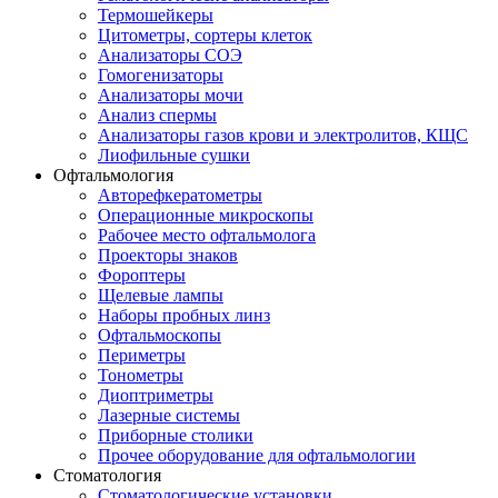
Термошейкеры
Цитометры, сортеры клеток
Анализаторы СОЭ
Гомогенизаторы
Анализаторы мочи
Анализ спермы
Анализаторы газов крови и электролитов, КЩС
Лиофильные сушки
Офтальмология
Авторефкератометры
Операционные микроскопы
Рабочее место офтальмолога
Проекторы знаков
Фороптеры
Щелевые лампы
Наборы пробных линз
Офтальмоскопы
Периметры
Тонометры
Диоптриметры
Лазерные системы
Приборные столики
Прочее оборудование для офтальмологии
Стоматология
Стоматологические установки