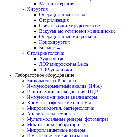
Магнитотерапия
Хирургия
Операционные столы
Стерилизация
Светильники хирургические
Вакуумные установки медицинские
Операционные микроскопы
Криохирургия
Больше
→
Отоларингология
Аудиометры
ЛОР микроскопы Leica
ЛОР-установки
Лабораторное оборудование
Биохимический анализ
Иммуноферментный анализ (ИФА)
Генетические исследования, ПЦР
Иммунохимические анализаторы
Хроматографические системы
Микробиология, бактериология
Анализаторы гемостаза
Мультимодальные ридеры, фотометры
Микроскопы лабораторные
Микропланшетные вошеры
Гематологичесие анализаторы