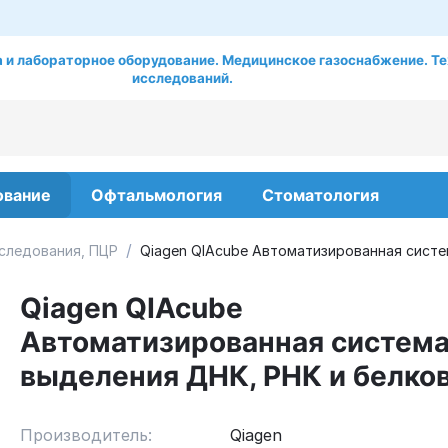
 и лабораторное оборудование. Медицинское газоснабжение. Те
исследований.
ование
Офтальмология
Стоматология
/
сследования, ПЦР
Qiagen QIAcube Автоматизированная систе
Qiagen QIAcube
Автоматизированная систем
выделения ДНК, РНК и белко
Производитель:
Qiagen