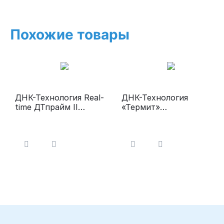
Похожие товары
ДНК-Технология Real-
ДНК-Технология
time ДТпрайм II
«Термит»
Амплификатор
Твердотельный
термостат