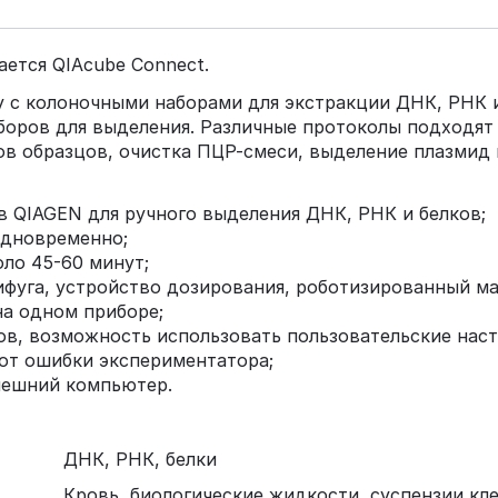
ается QIAcube Connect.
у с колоночными наборами для экстракции ДНК, РНК 
оров для выделения. Различные протоколы подходят 
ов образцов, очистка ПЦР-смеси, выделение плазмид 
 QIAGEN для ручного выделения ДНК, РНК и белков;
одновременно;
оло 45-60 минут;
фуга, устройство дозирования, роботизированный ма
на одном приборе;
ов, возможность использовать пользовательские наст
 от ошибки экспериментатора;
нешний компьютер.
ДНК, РНК, белки
Кровь, биологические жидкости, суспензии кле