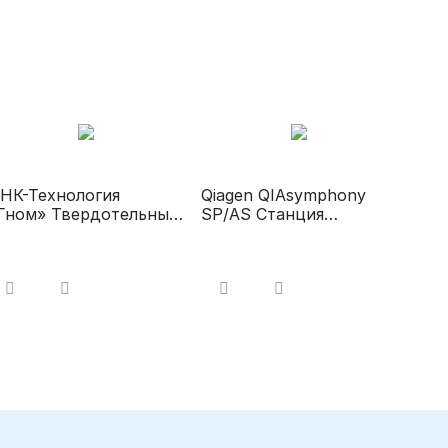
НК-Технология
Qiagen QIAsymphony
Гном» Твердотельный
SP/AS Станция
ермостат
выделения
нуклеиновых кислот