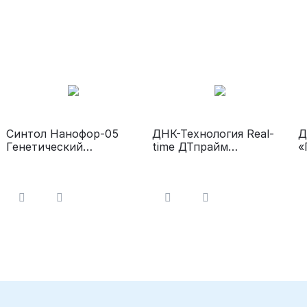
Синтол Нанофор-05
ДНК-Технология Real-
Д
Генетический
time ДТпрайм
«
анализатор
Амплификатор
т