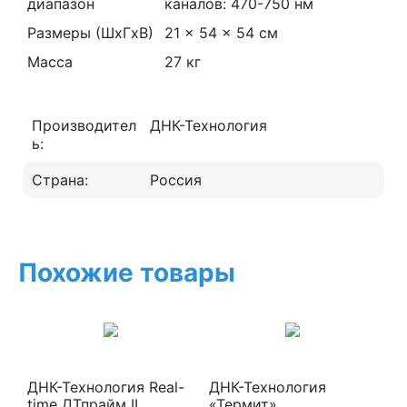
диапазон
каналов: 470-750 нм
Размеры (ШxГxВ)
21 x 54 x 54 см
Масса
27 кг
Производител
ДНК-Технология
ь:
Страна:
Россия
Похожие товары
ДНК-Технология Real-
ДНК-Технология
time ДТпрайм II
«Термит»