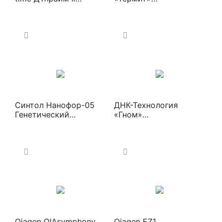
Амплификатор
Твердотельный
термостат
Синтол Нанофор-05
ДНК-Технология
Генетический
«Гном»
анализатор
Твердотельный
термостат
Qiagen QIAsymphony
Qiagen EZ1