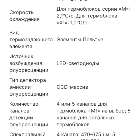
Для термоблоков серии «М»:
Скорость
2,1°С/с. Для термоблока
охлаждения
«X1»: 1,0°С/с
Вид
термозадающего
Элементы Пельтье
элемента
Источник
возбуждения
LED-светодиоды
флуоресценции
Тип детектора
эмиссии
CCD-массив
флуоресценции
Количество
4 или 5 каналов для
каналов
термоблока «М1» на выбор; 5
детекции
каналов для остальных
флуоресценции
термоблоков
Спектральный
4 канала: 470-675 нм; 5