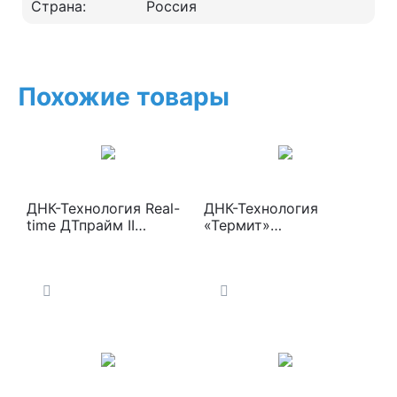
Страна:
Россия
Похожие товары
ДНК-Технология Real-
ДНК-Технология
time ДТпрайм II
«Термит»
Амплификатор
Твердотельный
термостат