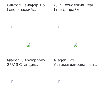
Синтол Нанофор-05
ДНК-Технология Real-
Генетический
time ДТпрайм
анализатор
Амплификатор
Qiagen QIAsymphony
Qiagen EZ1
SP/AS Станция
Автоматизированная
выделения
система выделения
нуклеиновых кислот
нуклеиновых кислот