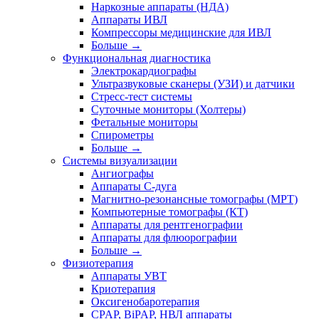
Наркозные аппараты (НДА)
Аппараты ИВЛ
Компрессоры медицинские для ИВЛ
Больше
→
Функциональная диагностика
Электрокардиографы
Ультразвуковые сканеры (УЗИ) и датчики
Стресс-тест системы
Суточные мониторы (Холтеры)
Фетальные мониторы
Спирометры
Больше
→
Системы визуализации
Ангиографы
Аппараты C-дуга
Магнитно-резонансные томографы (МРТ)
Компьютерные томографы (КТ)
Аппараты для рентгенографии
Аппараты для флюорографии
Больше
→
Физиотерапия
Аппараты УВТ
Криотерапия
Оксигенобаротерапия
CPAP, BiPAP, НВЛ аппараты