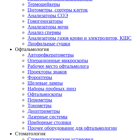
Термошейкеры
Цитометры, сортеры клеток
Анализаторы СОЭ
Гомогенизаторы
Анализаторы мочи
Анализ спермы
Анализаторы газов крови и электролитов, КЩС
Лиофильные сушки
Офтальмология
Авторефкератометры
Операционные микроскопы
Рабочее место офтальмолога
Проекторы знаков
Фороптеры
Щелевые лампы
Наборы пробных линз
Офтальмоскопы
Периметры
Тонометры
Диоптриметры
Лазерные системы
Приборные столики
Прочее оборудование для офтальмологии
Стоматология
Стоматологические установки