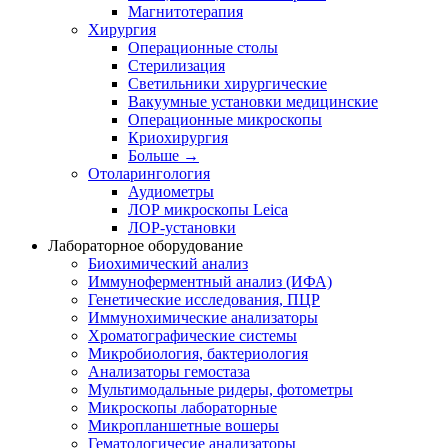
Магнитотерапия
Хирургия
Операционные столы
Стерилизация
Светильники хирургические
Вакуумные установки медицинские
Операционные микроскопы
Криохирургия
Больше
→
Отоларингология
Аудиометры
ЛОР микроскопы Leica
ЛОР-установки
Лабораторное оборудование
Биохимический анализ
Иммуноферментный анализ (ИФА)
Генетические исследования, ПЦР
Иммунохимические анализаторы
Хроматографические системы
Микробиология, бактериология
Анализаторы гемостаза
Мультимодальные ридеры, фотометры
Микроскопы лабораторные
Микропланшетные вошеры
Гематологичесие анализаторы