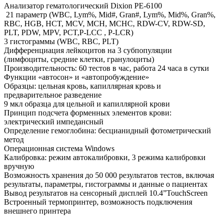
Анализатор гематологический Dixion PE-6100
21 параметр (WBC, Lym%, Mid#, Gran#, Lym%, Mid%, Gran%,
RBC, HGB, HCT, MCV, MCH, MCHC, RDW-CV, RDW-SD,
PLT, PDW, MPV, PCT,P-LCC , P-LCR)
3 гистограммы (WBC, RBC, PLT)
Дифференциация лейкоцитов на 3 субпопуляции
(лимфоциты, средние клетки, гранулоциты)
Производительность: 60 тестов в час, работа 24 часа в сутки
Функции «автосон» и «автопробуждение»
Образцы: цельная кровь, капиллярная кровь и
предварительное разведение
9 мкл образца для цельной и капиллярной крови
Принцип подсчета форменных элементов крови:
электрический импедансный
Определение гемоглобина: бесцианидный фотометрический
метод
Операционная система Windows
Калибровка: режим автокалибровки, 3 режима калибровки
вручную
Возможность хранения до 50 000 результатов тестов, включая
результаты, параметры, гистограммы и данные о пациентах
Вывод результатов на сенсорный дисплей 10.4”TouchScreen
Встроенный термопринтер, возможность подключения
внешнего принтера