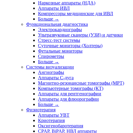
Наркозные аппараты (НДА)
Аппараты ИВЛ
Компрессоры медицинские для ИВЛ
Больше
→
Функциональная диагностика
Электрокардиографы
Ультразвуковые сканеры (УЗИ) и датчики
Стресс-тест системы
Суточные мониторы (Холтеры)
Фетальные мониторы
Спирометры
Больше
→
Системы визуализации
Ангиографы
Аппараты C-дуга
Магнитно-резонансные томографы (МРТ)
Компьютерные томографы (КТ)
Аппараты для рентгенографии
Аппараты для флюорографии
Больше
→
Физиотерапия
Аппараты УВТ
Криотерапия
Оксигенобаротерапия
CPAP, BiPAP, НВЛ аппараты