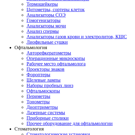
Термошейкеры
Цитометры, сортеры клеток
Анализаторы СОЭ
Гомогенизаторы
Анализаторы мочи
Анализ спермы
Анализаторы газов крови и электролитов, КЩС
Лиофильные сушки
Офтальмология
Авторефкератометры
Операционные микроскопы
Рабочее место офтальмолога
Проекторы знаков
Фороптеры
Щелевые лампы
Наборы пробных линз
Офтальмоскопы
Периметры
Тонометры
Диоптриметры
Лазерные системы
Приборные столики
Прочее оборудование для офтальмологии
Стоматология
Стоматологические установки