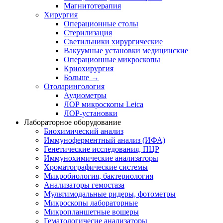
Магнитотерапия
Хирургия
Операционные столы
Стерилизация
Светильники хирургические
Вакуумные установки медицинские
Операционные микроскопы
Криохирургия
Больше
→
Отоларингология
Аудиометры
ЛОР микроскопы Leica
ЛОР-установки
Лабораторное оборудование
Биохимический анализ
Иммуноферментный анализ (ИФА)
Генетические исследования, ПЦР
Иммунохимические анализаторы
Хроматографические системы
Микробиология, бактериология
Анализаторы гемостаза
Мультимодальные ридеры, фотометры
Микроскопы лабораторные
Микропланшетные вошеры
Гематологичесие анализаторы