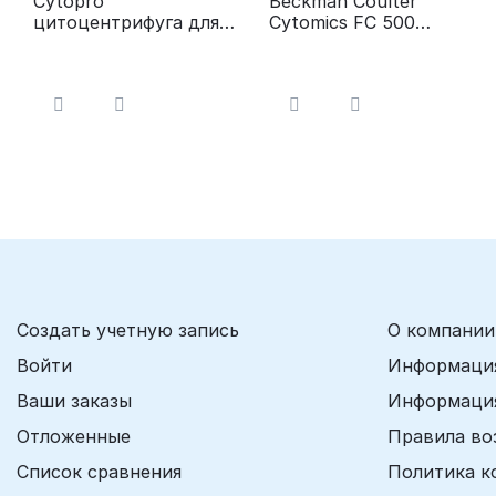
Cytopro
Beckman Coulter
цитоцентрифуга для
Cytomics FC 500
седиментации клеток
Проточный цитометр
Создать учетную запись
О компании
Войти
Информация
Ваши заказы
Информация
Отложенные
Правила во
Список сравнения
Политика к