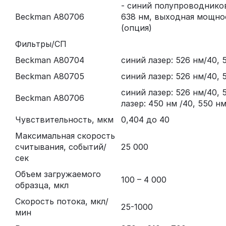
- синий полупроводнико
Beckman A80706
638 нм, выходная мощно
(опция)
Фильтры/СП
Beckman A80704
синий лазер: 526 нм/40, 
Beckman A80705
синий лазер: 526 нм/40, 
синий лазер: 526 нм/40, 
Beckman A80706
лазер: 450 нм /40, 550 н
Чувствительность, мкм
0,404 до 40
Максимальная скорость
считывания, событий/
25 000
сек
Объем загружаемого
100 – 4 000
образца, мкл
Скорость потока, мкл/
25-1000
мин