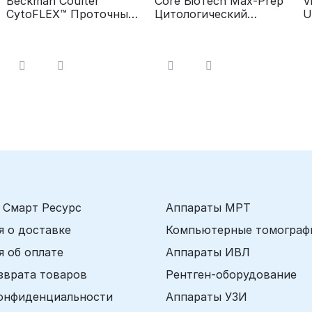
Beckman Coulter
Core BioTech Max-Prep
V
CytoFLEX™ Проточный
Цитологический
U
цитометр
процессор
А
с
ц
 Смарт Ресурс
Аппараты МРТ
 о доставке
Компьютерные томограф
 об оплате
Аппараты ИВЛ
зврата товаров
Рентген-оборудование
онфиденциальности
Аппараты УЗИ