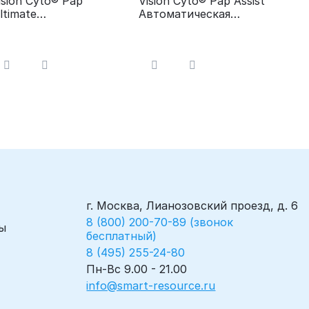
ision Cyto® Pap
Vision Cyto® Pap Assist
ltimate
Автоматическая
втоматическая
система анализа
истема анализа
цервикального мазка
ервикального мазка
г. Москва, Лианозовский проезд, д. 6
8 (800) 200-70-89 (звонок
ы
бесплатный)
8 (495) 255-24-80
Пн-Вс 9.00 - 21.00
info@smart-resource.ru