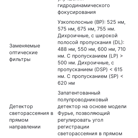
гидродинамического
фокусирования
Узкополосные (BP): 525 нм,
575 нм, 675 нм, 755 нм.
Дихроичные, с широкой
полосой пропускания (DL):
Заменяемые
488 нм, 550 нм, 600 нм, 710
оптические
нм. С пропусканием (LP) >
фильтры
500 нм. Дихроичные, с
пропусканием (DSP) < 615
нм. С пропусканием (SP) <
620 нм
Запатентованный
полупроводниковый
Детектор
детектор на основе модели
светорассеяния в
Фурье, позволяющий
прямом
регулировать угол
направлении
регистрации
светорассеяния в прямом