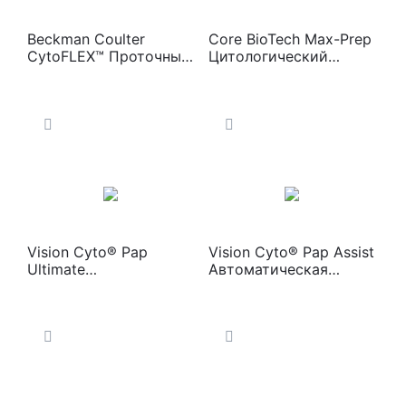
Beckman Coulter
Core BioTech Max-Prep
CytoFLEX™ Проточный
Цитологический
цитометр
процессор
Vision Cyto® Pap
Vision Cyto® Pap Assist
Ultimate
Автоматическая
Автоматическая
система анализа
система анализа
цервикального мазка
цервикального мазка