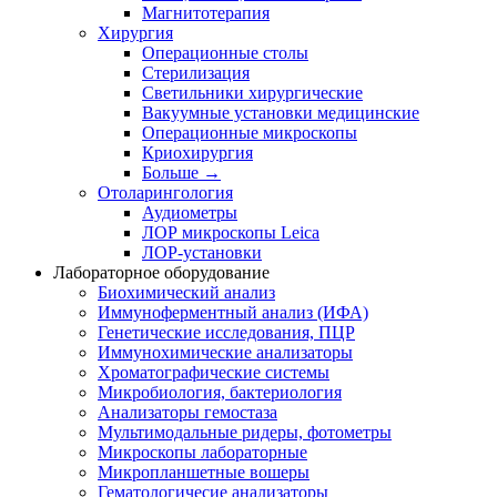
Магнитотерапия
Хирургия
Операционные столы
Стерилизация
Светильники хирургические
Вакуумные установки медицинские
Операционные микроскопы
Криохирургия
Больше
→
Отоларингология
Аудиометры
ЛОР микроскопы Leica
ЛОР-установки
Лабораторное оборудование
Биохимический анализ
Иммуноферментный анализ (ИФА)
Генетические исследования, ПЦР
Иммунохимические анализаторы
Хроматографические системы
Микробиология, бактериология
Анализаторы гемостаза
Мультимодальные ридеры, фотометры
Микроскопы лабораторные
Микропланшетные вошеры
Гематологичесие анализаторы