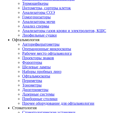
Термошейкеры
Цитометры, сортеры клеток
Анализаторы СОЭ
Гомогенизаторы
Анализаторы мочи
Анализ спермы
Анализаторы газов крови и электролитов, КЩС
Лиофильные сушки
Офтальмология
Авторефкератометры
Операционные микроскопы
Рабочее место офтальмолога
Проекторы знаков
Фороптеры
Щелевые лампы
Наборы пробных линз
Офтальмоскопы
Периметры
Тонометры
Диоптриметры
Лазерные системы
Приборные столики
Прочее оборудование для офтальмологии
Стоматология
Стоматологические установки