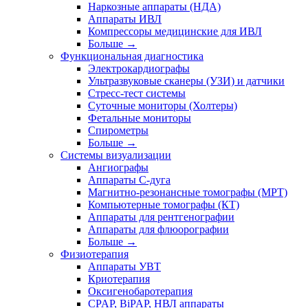
Наркозные аппараты (НДА)
Аппараты ИВЛ
Компрессоры медицинские для ИВЛ
Больше
→
Функциональная диагностика
Электрокардиографы
Ультразвуковые сканеры (УЗИ) и датчики
Стресс-тест системы
Суточные мониторы (Холтеры)
Фетальные мониторы
Спирометры
Больше
→
Системы визуализации
Ангиографы
Аппараты C-дуга
Магнитно-резонансные томографы (МРТ)
Компьютерные томографы (КТ)
Аппараты для рентгенографии
Аппараты для флюорографии
Больше
→
Физиотерапия
Аппараты УВТ
Криотерапия
Оксигенобаротерапия
CPAP, BiPAP, НВЛ аппараты