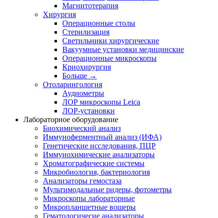
Магнитотерапия
Хирургия
Операционные столы
Стерилизация
Светильники хирургические
Вакуумные установки медицинские
Операционные микроскопы
Криохирургия
Больше
→
Отоларингология
Аудиометры
ЛОР микроскопы Leica
ЛОР-установки
Лабораторное оборудование
Биохимический анализ
Иммуноферментный анализ (ИФА)
Генетические исследования, ПЦР
Иммунохимические анализаторы
Хроматографические системы
Микробиология, бактериология
Анализаторы гемостаза
Мультимодальные ридеры, фотометры
Микроскопы лабораторные
Микропланшетные вошеры
Гематологичесие анализаторы