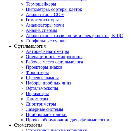
Термошейкеры
Цитометры, сортеры клеток
Анализаторы СОЭ
Гомогенизаторы
Анализаторы мочи
Анализ спермы
Анализаторы газов крови и электролитов, КЩС
Лиофильные сушки
Офтальмология
Авторефкератометры
Операционные микроскопы
Рабочее место офтальмолога
Проекторы знаков
Фороптеры
Щелевые лампы
Наборы пробных линз
Офтальмоскопы
Периметры
Тонометры
Диоптриметры
Лазерные системы
Приборные столики
Прочее оборудование для офтальмологии
Стоматология
Стоматологические установки