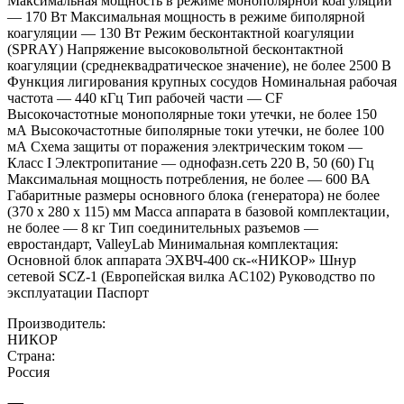
Максимальная мощность в режиме монополярной коагуляции
— 170 Вт Максимальная мощность в режиме биполярной
коагуляции — 130 Вт Режим бесконтактной коагуляции
(SPRAY) Напряжение высоковольтной бесконтактной
коагуляции (среднеквадратическое значение), не более 2500 В
Функция лигирования крупных сосудов Номинальная рабочая
частота — 440 кГц Тип рабочей части — CF
Высокочастотные монополярные токи утечки, не более 150
мА Высокочастотные биполярные токи утечки, не более 100
мА Схема защиты от поражения электрическим током —
Класс I Электропитание — однофазн.сеть 220 В, 50 (60) Гц
Максимальная мощность потребления, не более — 600 ВА
Габаритные размеры основного блока (генератора) не более
(370 х 280 х 115) мм Масса аппарата в базовой комплектации,
не более — 8 кг Тип соединительных разъемов —
евростандарт, ValleyLab Минимальная комплектация:
Основной блок аппарата ЭХВЧ-400 ск-«НИКОР» Шнур
сетевой SCZ-1 (Европейская вилка AC102) Руководство по
эксплуатации Паспорт
Производитель:
НИКОР
Страна:
Россия