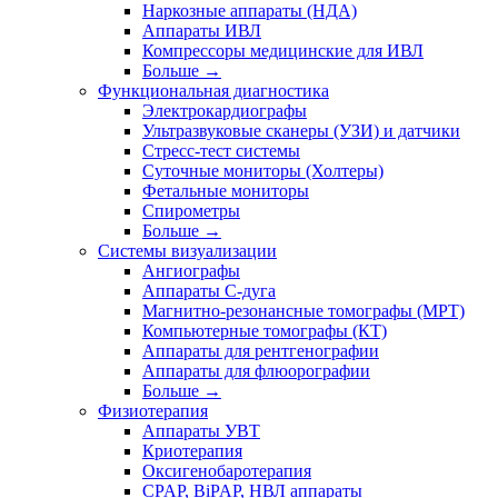
Наркозные аппараты (НДА)
Аппараты ИВЛ
Компрессоры медицинские для ИВЛ
Больше
→
Функциональная диагностика
Электрокардиографы
Ультразвуковые сканеры (УЗИ) и датчики
Стресс-тест системы
Суточные мониторы (Холтеры)
Фетальные мониторы
Спирометры
Больше
→
Системы визуализации
Ангиографы
Аппараты C-дуга
Магнитно-резонансные томографы (МРТ)
Компьютерные томографы (КТ)
Аппараты для рентгенографии
Аппараты для флюорографии
Больше
→
Физиотерапия
Аппараты УВТ
Криотерапия
Оксигенобаротерапия
CPAP, BiPAP, НВЛ аппараты