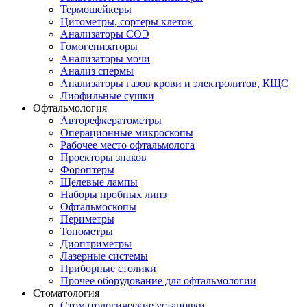
Термошейкеры
Цитометры, сортеры клеток
Анализаторы СОЭ
Гомогенизаторы
Анализаторы мочи
Анализ спермы
Анализаторы газов крови и электролитов, КЩС
Лиофильные сушки
Офтальмология
Авторефкератометры
Операционные микроскопы
Рабочее место офтальмолога
Проекторы знаков
Фороптеры
Щелевые лампы
Наборы пробных линз
Офтальмоскопы
Периметры
Тонометры
Диоптриметры
Лазерные системы
Приборные столики
Прочее оборудование для офтальмологии
Стоматология
Стоматологические установки