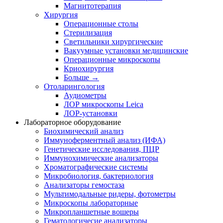
Магнитотерапия
Хирургия
Операционные столы
Стерилизация
Светильники хирургические
Вакуумные установки медицинские
Операционные микроскопы
Криохирургия
Больше
→
Отоларингология
Аудиометры
ЛОР микроскопы Leica
ЛОР-установки
Лабораторное оборудование
Биохимический анализ
Иммуноферментный анализ (ИФА)
Генетические исследования, ПЦР
Иммунохимические анализаторы
Хроматографические системы
Микробиология, бактериология
Анализаторы гемостаза
Мультимодальные ридеры, фотометры
Микроскопы лабораторные
Микропланшетные вошеры
Гематологичесие анализаторы