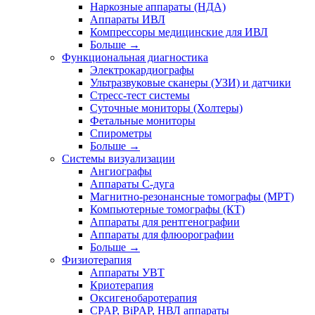
Наркозные аппараты (НДА)
Аппараты ИВЛ
Компрессоры медицинские для ИВЛ
Больше
→
Функциональная диагностика
Электрокардиографы
Ультразвуковые сканеры (УЗИ) и датчики
Стресс-тест системы
Суточные мониторы (Холтеры)
Фетальные мониторы
Спирометры
Больше
→
Системы визуализации
Ангиографы
Аппараты C-дуга
Магнитно-резонансные томографы (МРТ)
Компьютерные томографы (КТ)
Аппараты для рентгенографии
Аппараты для флюорографии
Больше
→
Физиотерапия
Аппараты УВТ
Криотерапия
Оксигенобаротерапия
CPAP, BiPAP, НВЛ аппараты