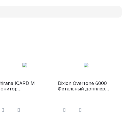
hirana ICARD М
Dixion Overtone 6000
онитор
Фетальный допплер
нестезиологический
(ручной эхограф) для
определения
сердцебиения плода