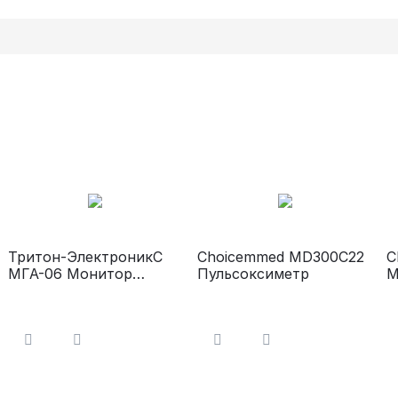
Тритон-ЭлектроникС
Choicemmed MD300C22
C
МГА-06 Монитор
Пульсоксиметр
М
оценки глубины
а
анестезии