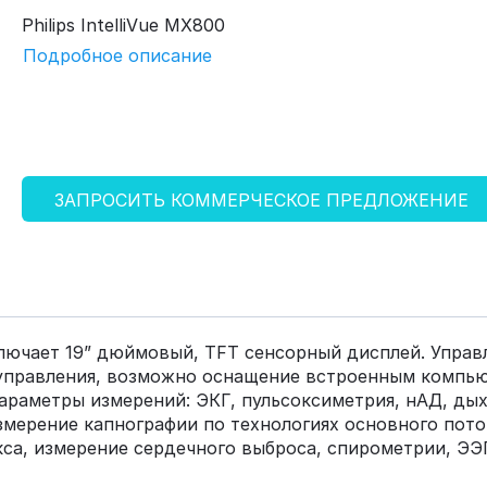
Philips IntelliVue MХ800
Подробное описание
ЗАПРОСИТЬ КОММЕРЧЕСКОЕ ПРЕДЛОЖЕНИЕ
ключает 19” дюймовый, TFT сенсорный дисплей. Упра
управления, возможно оснащение встроенным компьют
араметры измерений: ЭКГ, пульсоксиметрия, нАД, дых
змерение капнографии по технологиях основного пото
кса, измерение сердечного выброса, спирометрии, ЭЭГ