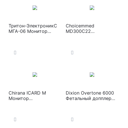
Тритон-ЭлектроникС
Choicemmed
МГА-06 Монитор
MD300C22
оценки глубины
Пульсоксиметр
анестезии
Chirana ICARD М
Dixion Overtone 6000
Монитор
Фетальный допплер
анестезиологический
(ручной эхограф) для
определения
сердцебиения плода