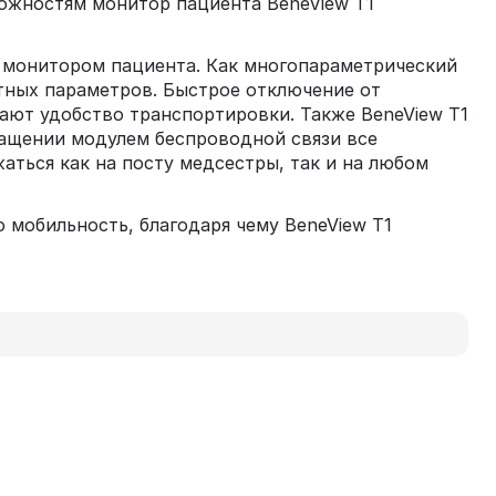
ожностям монитор пациента BeneView T1
 монитором пациента. Как многопараметрический
тных параметров. Быстрое отключение от
ают удобство транспортировки. Также BeneView T1
нащении модулем беспроводной связи все
аться как на посту медсестры, так и на любом
 мобильность, благодаря чему BeneView T1