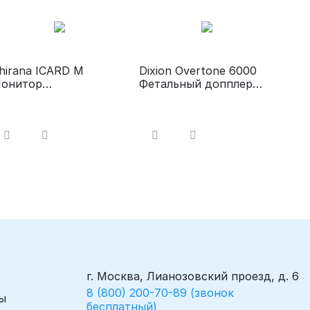
hirana ICARD М
Dixion Overtone 6000
онитор
Фетальный допплер
нестезиологический
(ручной эхограф) для
определения
сердцебиения плода
г. Москва, Лианозовский проезд, д. 6
8 (800) 200-70-89 (звонок
ы
бесплатный)