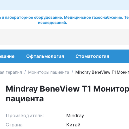
 и лабораторное оборудование. Медицинское газоснабжение. Те
исследований.
ование
Офтальмология
Стоматология
/
/
ая терапия
Мониторы пациента
Mindray BeneView T1 Мони
Mindray BeneView T1 Монито
пациента
Производитель:
Mindray
Страна:
Китай