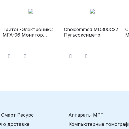
Тритон-ЭлектроникС
Choicemmed MD300C22
C
МГА-06 Монитор
Пульсоксиметр
М
оценки глубины
а
анестезии
 Смарт Ресурс
Аппараты МРТ
 о доставке
Компьютерные томограф