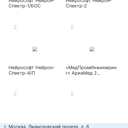
Нейрософт Нейрон-
Нейрософт Нейрон-
Спектр-1/БОС
Спектр-2
Нейрософт Нейрон-
«МедПромИнжинирин
Спектр-4/П
г» АриаМед 2
Электроэнцефалограф
г. Москва, Лианозовский проезд, д. 6