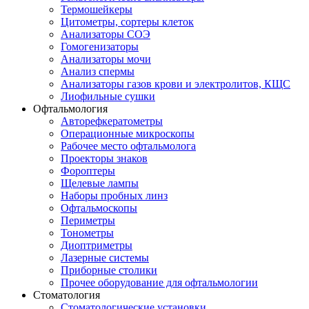
Термошейкеры
Цитометры, сортеры клеток
Анализаторы СОЭ
Гомогенизаторы
Анализаторы мочи
Анализ спермы
Анализаторы газов крови и электролитов, КЩС
Лиофильные сушки
Офтальмология
Авторефкератометры
Операционные микроскопы
Рабочее место офтальмолога
Проекторы знаков
Фороптеры
Щелевые лампы
Наборы пробных линз
Офтальмоскопы
Периметры
Тонометры
Диоптриметры
Лазерные системы
Приборные столики
Прочее оборудование для офтальмологии
Стоматология
Стоматологические установки