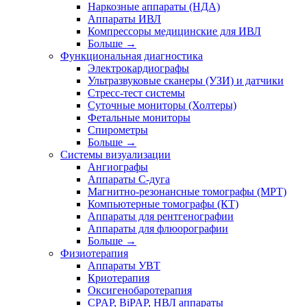
Наркозные аппараты (НДА)
Аппараты ИВЛ
Компрессоры медицинские для ИВЛ
Больше
→
Функциональная диагностика
Электрокардиографы
Ультразвуковые сканеры (УЗИ) и датчики
Стресс-тест системы
Суточные мониторы (Холтеры)
Фетальные мониторы
Спирометры
Больше
→
Системы визуализации
Ангиографы
Аппараты C-дуга
Магнитно-резонансные томографы (МРТ)
Компьютерные томографы (КТ)
Аппараты для рентгенографии
Аппараты для флюорографии
Больше
→
Физиотерапия
Аппараты УВТ
Криотерапия
Оксигенобаротерапия
CPAP, BiPAP, НВЛ аппараты