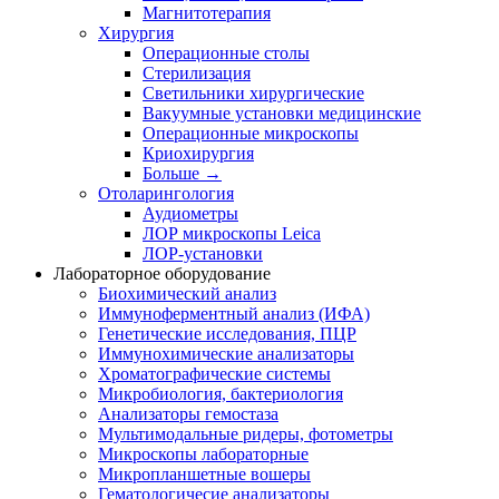
Магнитотерапия
Хирургия
Операционные столы
Стерилизация
Светильники хирургические
Вакуумные установки медицинские
Операционные микроскопы
Криохирургия
Больше
→
Отоларингология
Аудиометры
ЛОР микроскопы Leica
ЛОР-установки
Лабораторное оборудование
Биохимический анализ
Иммуноферментный анализ (ИФА)
Генетические исследования, ПЦР
Иммунохимические анализаторы
Хроматографические системы
Микробиология, бактериология
Анализаторы гемостаза
Мультимодальные ридеры, фотометры
Микроскопы лабораторные
Микропланшетные вошеры
Гематологичесие анализаторы