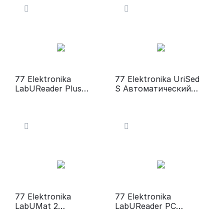
77 Elektronika
77 Elektronika UriSed
LabUReader Plus
S Автоматический
Анализатор мочи
анализатор осадка
мочи
77 Elektronika
77 Elektronika
LabUMat 2
LabUReader PC
Автоматический
Analyzer Система