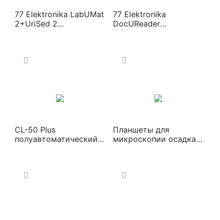
77 Elektronika LabUMat
77 Elektronika
2+UriSed 2
DocUReader
Комплексная
Анализатор мочи
лабораторная система
анализа мочи
CL-50 Plus
Планшеты для
полуавтоматический
микроскопии осадка
анализатор мочи
мочи