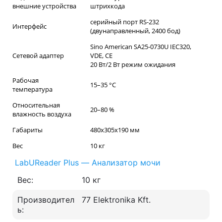
внешние устройства
штрихкода
серийный порт RS-232
Интерфейс
(двунаправленный, 2400 бод)
Sino American SA25-0730U IEC320,
Сетевой адаптер
VDE, CE
20 Вт/2 Вт режим ожидания
Рабочая
15–35 °С
температура
Относительная
20–80 %
влажность воздуха
Габариты
480x305x190 мм
Вес
10 кг
LabUReader Plus — Анализатор мочи
Вес:
10 кг
Производител
77 Elektronika Kft.
ь: