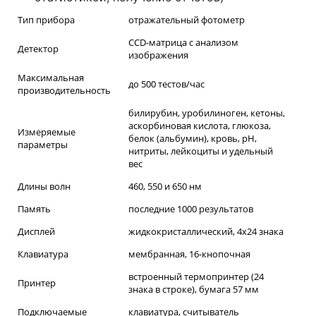
Тип прибора
отражательный фотометр
CCD-матрица с анализом
Детектор
изображения
Максимальная
до 500 тестов/час
производительность
билирубин, уробилиноген, кетоны,
аскорбиновая кислота, глюкоза,
Измеряемые
белок (альбумин), кровь, рH,
параметры
нитриты, лейкоциты и удельный
вес
Длины волн
460, 550 и 650 нм
Память
последние 1000 результатов
Дисплей
жидкокристаллический, 4x24 знака
Клавиатура
мембранная, 16-кнопочная
встроенный термопринтер (24
Принтер
знака в строке), бумага 57 мм
Подключаемые
клавиатура, считыватель