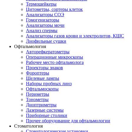
Термошейкеры
Цитометры, сортеры клеток
Анализаторы СОЭ
Гомогенизаторы
Анализаторы мочи
Анализ спермы
Анализаторы газов крови и электролитов, КЩС
Лиофильные сушки
Офтальмология
Авторефкератометры
Операционные микроскопы
Рабочее место офтальмолога
Проекторы знаков
Фороптеры
Щелевые лампы
Наборы пробных линз
Офтальмоскопы
Периметры
Тонометры
Диоптриметры
Лазерные системы
Приборные столики
Прочее оборудование для офтальмологии
Стоматология
Стоматологические установки