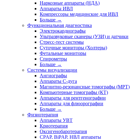
Наркозные аппараты (НДА)
Аппараты ИВЛ
Компрессоры медицинские для ИВЛ
Больше
→
Функциональная диагностика
Электрокардиографы
Ультразвуковые сканеры (УЗИ) и датчики
Стресс-тест системы
Суточные мониторы (Холтеры)
Фетальные мониторы
Спирометры
Больше
→
Системы визуализации
Ангиографы
Аппараты C-дуга
Магнитно-резонансные томографы (МРТ)
Компьютерные томографы (КТ)
Аппараты для рентгенографии
Аппараты для флюорографии
Больше
→
Физиотерапия
Аппараты УВТ
Криотерапия
Оксигенобаротерапия
CPAP, BiPAP, НВЛ аппараты