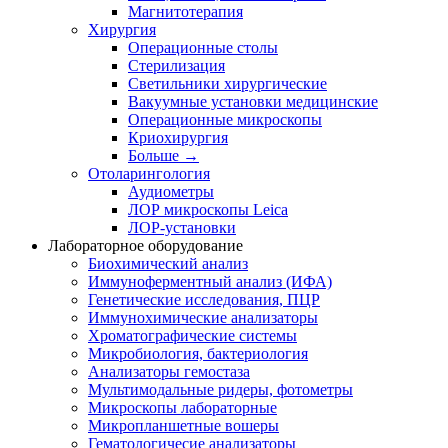
Магнитотерапия
Хирургия
Операционные столы
Стерилизация
Светильники хирургические
Вакуумные установки медицинские
Операционные микроскопы
Криохирургия
Больше
→
Отоларингология
Аудиометры
ЛОР микроскопы Leica
ЛОР-установки
Лабораторное оборудование
Биохимический анализ
Иммуноферментный анализ (ИФА)
Генетические исследования, ПЦР
Иммунохимические анализаторы
Хроматографические системы
Микробиология, бактериология
Анализаторы гемостаза
Мультимодальные ридеры, фотометры
Микроскопы лабораторные
Микропланшетные вошеры
Гематологичесие анализаторы