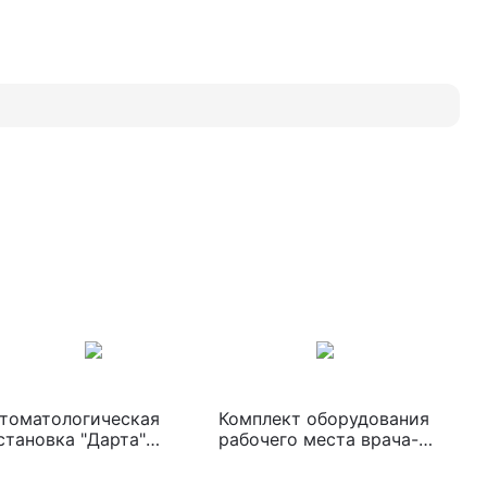
томатологическая
Комплект оборудования
становка "Дарта"
рабочего места врача-
кресло Дарта1605,
стоматолога "Дарта"
НВП Дарта1455, ГБ
(кресло Дарта1610,