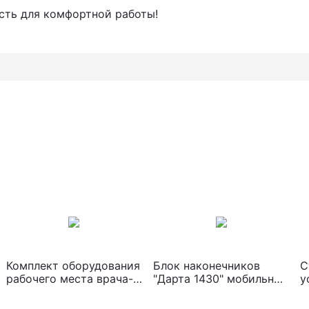
сть для комфортной работы!
Комплект оборудования
Блок наконечников
С
рабочего места врача-
"Дарта 1430" мобильный
у
стоматолога "Дарта"
с нижней подачей
(
(кресло Дарта1600,
инструмента
Б