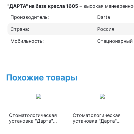
"ДАРТА" на базе кресла 1605
– высокая маневренно
Производитель:
Darta
Страна:
Россия
Мобильность:
Стационарный
Похожие товары
Стоматологическая
Стоматологическая
установка "Дарта"
установка "Дарта"
(кресло Дарта1600,
(кресло Дарта1605,
БННП Дарта1400, ГБ
БННП Дарта1405, ГБ