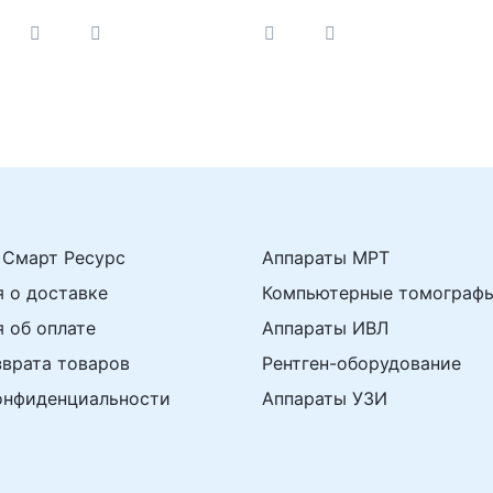
БНВП Дарта1450, ГБ
Д
Дарта1630, светильник
A
Дарта 1140)
 Смарт Ресурс
Аппараты МРТ
 о доставке
Компьютерные томограф
 об оплате
Аппараты ИВЛ
зврата товаров
Рентген-оборудование
онфиденциальности
Аппараты УЗИ