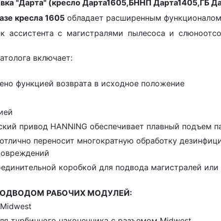
вка "Дарта" (кресло Дарта1605,БННП Дарта1405,ГБ Д
азе кресла 1605
обладает расширенным функционалом, 
 ассистента с магистралями пылесоса и слюноотсо
атолога включает:
ено функцией возврата в исходное положение
ией
ий привод HANNING обеспечивает плавный подъем па
а отлично переносит многократную обработку дезинфи
повреждений
единительной коробкой для подвода магистралей или 
ПОДВОДОМ РАБОЧИХ МОДУЛЕЙ:
 Midwest
ля турбинного наконечника с разъемом Midwest