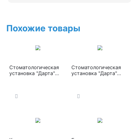
Похожие товары
Стоматологическая
Стоматологическая
установка "Дарта"
установка "Дарта"
(кресло Дарта1600,
(кресло Дарта1605,
БННП Дарта1400, ГБ
БННП Дарта1405, ГБ
Дарта1630,
Дарта 1650,
светильник Дарта
светильник Дарта1140)
1140)