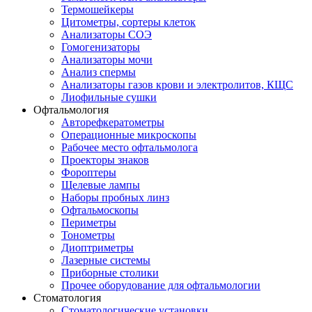
Термошейкеры
Цитометры, сортеры клеток
Анализаторы СОЭ
Гомогенизаторы
Анализаторы мочи
Анализ спермы
Анализаторы газов крови и электролитов, КЩС
Лиофильные сушки
Офтальмология
Авторефкератометры
Операционные микроскопы
Рабочее место офтальмолога
Проекторы знаков
Фороптеры
Щелевые лампы
Наборы пробных линз
Офтальмоскопы
Периметры
Тонометры
Диоптриметры
Лазерные системы
Приборные столики
Прочее оборудование для офтальмологии
Стоматология
Стоматологические установки