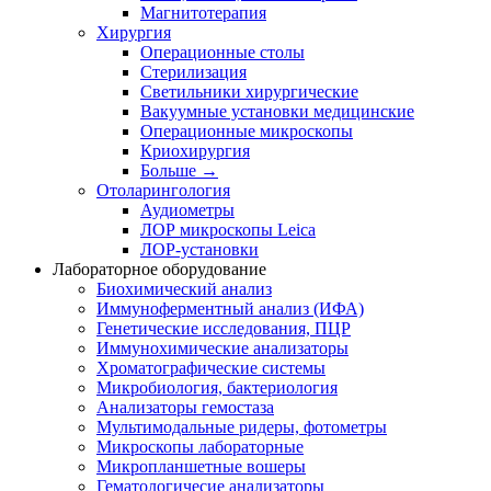
Магнитотерапия
Хирургия
Операционные столы
Стерилизация
Светильники хирургические
Вакуумные установки медицинские
Операционные микроскопы
Криохирургия
Больше
→
Отоларингология
Аудиометры
ЛОР микроскопы Leica
ЛОР-установки
Лабораторное оборудование
Биохимический анализ
Иммуноферментный анализ (ИФА)
Генетические исследования, ПЦР
Иммунохимические анализаторы
Хроматографические системы
Микробиология, бактериология
Анализаторы гемостаза
Мультимодальные ридеры, фотометры
Микроскопы лабораторные
Микропланшетные вошеры
Гематологичесие анализаторы