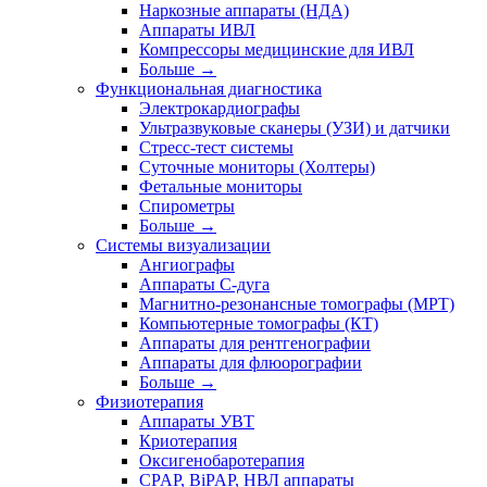
Наркозные аппараты (НДА)
Аппараты ИВЛ
Компрессоры медицинские для ИВЛ
Больше
→
Функциональная диагностика
Электрокардиографы
Ультразвуковые сканеры (УЗИ) и датчики
Стресс-тест системы
Суточные мониторы (Холтеры)
Фетальные мониторы
Спирометры
Больше
→
Системы визуализации
Ангиографы
Аппараты C-дуга
Магнитно-резонансные томографы (МРТ)
Компьютерные томографы (КТ)
Аппараты для рентгенографии
Аппараты для флюорографии
Больше
→
Физиотерапия
Аппараты УВТ
Криотерапия
Оксигенобаротерапия
CPAP, BiPAP, НВЛ аппараты