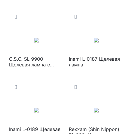
лампы
завод" «Зенит» ЛС-01
Щелевая лампа
C.S.O. SL 9900
Inami L-0187 Щелевая
Щелевая лампа с
лампа
видеосистемой
Inami L-0189 Щелевая
Rexxam (Shin Nippon)