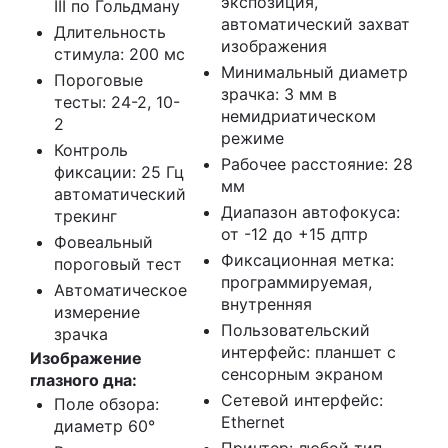
экспозиция,
III по Гольдману
автоматический захват
Длительность
изображения
стимула: 200 мс
Минимальный диаметр
Пороговые
зрачка: 3 мм в
тесты: 24-2, 10-
немидриатическом
2
режиме
Контроль
Рабочее расстояние: 28
фиксации: 25 Гц
мм
автоматический
Диапазон автофокуса:
трекинг
от -12 до +15 дптр
Фовеальный
Фиксационная метка:
пороговый тест
программируемая,
Автоматическое
внутренняя
измерение
Пользовательский
зрачка
интерфейс: планшет с
Изображение
сенсорным экраном
глазного дна:
Сетевой интерфейс:
Поле обзора:
Ethernet
диаметр 60°