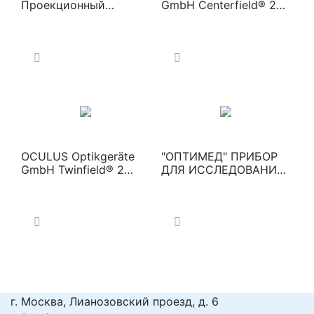
Проекционный
GmbH Centerfield® 2
периметр
Компьютерный
периметр
OCULUS Optikgeräte
"ОПТИМЕД" ПРИБОР
GmbH Twinfield® 2
ДЛЯ ИССЛЕДОВАНИЯ
Компьютерный
ПОЛЯ ЗРЕНИЯ
периметр
ПЕРИГРАФ
«ПЕРИКОМ»
(исполнение
«Классика»)
г. Москва, Лианозовский проезд, д. 6