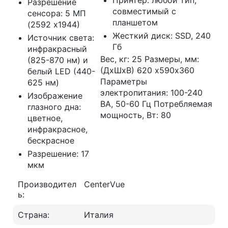
Принтер: любой тип,
Разрешение
совместимый с
сенсора: 5 МП
планшетом
(2592 х1944)
Жесткий диск: SSD, 240
Источник света:
Гб
инфракрасный
Вес, кг: 25 Размеры, мм:
(825-870 нм) и
(ДхШхВ) 620 х590х360
белый LED (440-
Параметры
625 нм)
электропитания: 100-240
Изображение
ВА, 50-60 Гц Потребляемая
глазного дна:
мощность, Вт: 80
цветное,
инфракрасное,
бескрасное
Разрешение: 17
мкм
Производител
CenterVue
ь:
Страна:
Италия