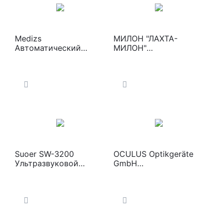
Medizs
МИЛОН "ЛАХТА-
Автоматический
МИЛОН"
рефкератометр Smart
Хирургический лазер -
RK-11
аппарат лазерный для
резекции и
коагуляции
Suoer SW-3200
OCULUS Optikgeräte
Ультразвуковой
GmbH
сканер с UBM-
Автоматический
датчиком
рефрактокератометр
с функцией
пахиметрии PARK 1