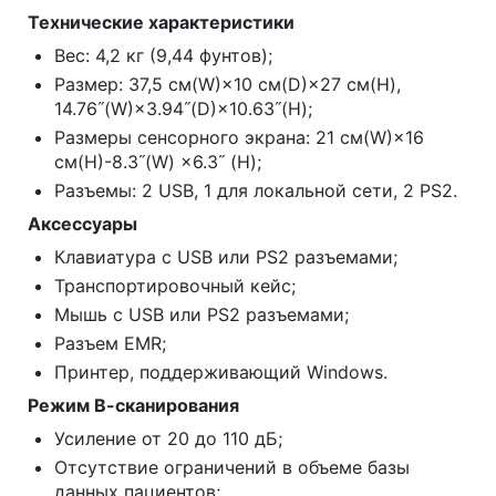
Технические характеристики
Вес: 4,2 кг (9,44 фунтов);
Размер: 37,5 см(W)×10 см(D)×27 см(H),
14.76˝(W)×3.94˝(D)×10.63˝(H);
Размеры сенсорного экрана: 21 см(W)×16
см(H)-8.3˝(W) ×6.3˝ (H);
Разъемы: 2 USB, 1 для локальной сети, 2 PS2.
Аксессуары
Клавиатура с USB или PS2 разъемами;
Транспортировочный кейс;
Мышь с USB или PS2 разъемами;
Разъем EMR;
Принтер, поддерживающий Windows.
Режим В-сканирования
Усиление от 20 до 110 дБ;
Отсутствие ограничений в объеме базы
данных пациентов;