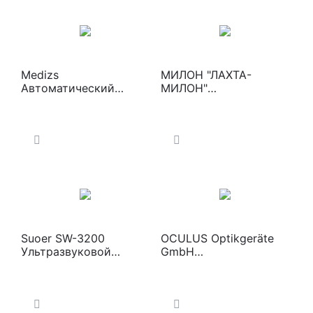
Medizs
МИЛОН "ЛАХТА-
Автоматический
МИЛОН"
рефкератометр Smart
Хирургический лазер -
RK-11
аппарат лазерный для
резекции и
коагуляции
Suoer SW-3200
OCULUS Optikgeräte
Ультразвуковой
GmbH
сканер с UBM-
Автоматический
датчиком
рефрактокератометр
с функцией
пахиметрии PARK 1