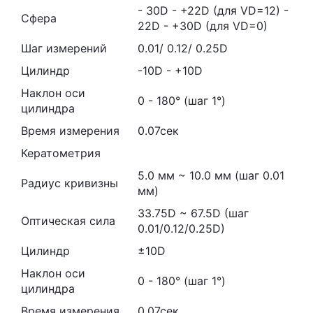
- 30D - +22D (для VD=12) -
Сфера
22D - +30D (для VD=0)
Шаг измерений
0.01/ 0.12/ 0.25D
Цилиндр
-10D - +10D
Наклон оси
0 - 180° (шаг 1°)
цилиндра
Время измерения
0.07сек
Кератометрия
5.0 мм ~ 10.0 мм (шаг 0.01
Радиус кривизны
мм)
33.75D ~ 67.5D (шаг
Оптическая сила
0.01/0.12/0.25D)
Цилиндр
±10D
Наклон оси
0 - 180° (шаг 1°)
цилиндра
Время измерения
0.07сек