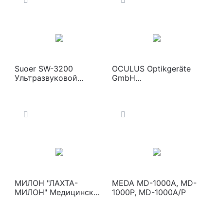
коагуляции
Suoer SW-3200
OCULUS Optikgeräte
Ультразвуковой
GmbH
сканер с UBM-
Автоматический
датчиком
рефрактокератометр
с функцией
пахиметрии PARK 1
МИЛОН "ЛАХТА-
MEDA MD-1000A, MD-
МИЛОН" Медицинские
1000P, MD-1000A/P
диодные лазеры для
фотодинамической