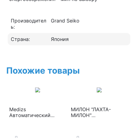
Производител
Grand Seiko
ь:
Страна:
Япония
Похожие товары
Medizs
МИЛОН "ЛАХТА-
Автоматический
МИЛОН"
рефкератометр Smart
Хирургический лазер -
RK-11
аппарат лазерный для
резекции и