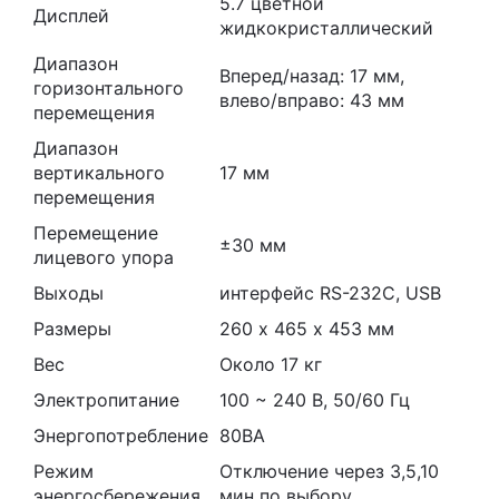
5.7 цветной
Дисплей
жидкокристаллический
Диапазон
Вперед/назад: 17 мм,
горизонтального
влево/вправо: 43 мм
перемещения
Диапазон
вертикального
17 мм
перемещения
Перемещение
±30 мм
лицевого упора
Выходы
интерфейс RS-232C, USB
Размеры
260 х 465 х 453 мм
Вес
Около 17 кг
Электропитание
100 ~ 240 В, 50/60 Гц
Энергопотребление
80ВА
Режим
Отключение через 3,5,10
энергосбережения
мин по выбору