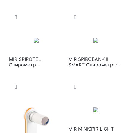
экспертный с опцией
портативный с
оксиметрии
оксиметром
MIR SPIROTEL
MIR SPIROBANK II
Спирометр
SMART Спирометр с
телемедицинский с
опцией оксиметрии
опцией оксиметрии
для IPAD
MIR MINISPIR LIGHT