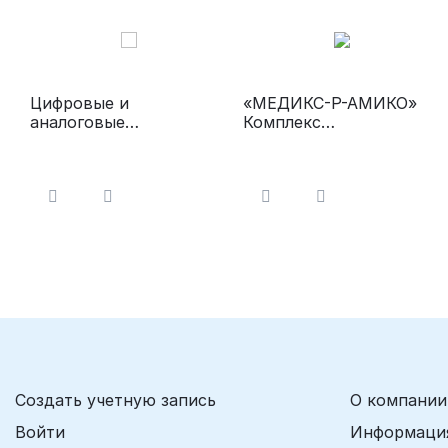
Цифровые и
«МЕДИКС-Р-АМИКО»
аналоговые
Комплекс
рентгенодиагностическ
рентгенодиагностическ
ие комплексы серии
ий стационарный на
"РЕНЕКС" с
три рабочих места
динамическим
плоскопанельным
детектором
Создать учетную запись
О компании
Войти
Информация