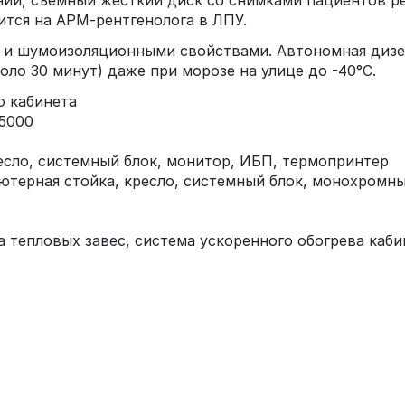
ий, съемный жесткий диск со снимками пациентов ре
ится на АРМ-рентгенолога в ЛПУ.
 и шумоизоляционными свойствами. Автономная дизел
оло 30 минут) даже при морозе на улице до -40°С.
о кабинета
5000
есло, системный блок, монитор, ИБП, термопринтер
ьютерная стойка, кресло, системный блок, монохромн
 тепловых завес, система ускоренного обогрева каби