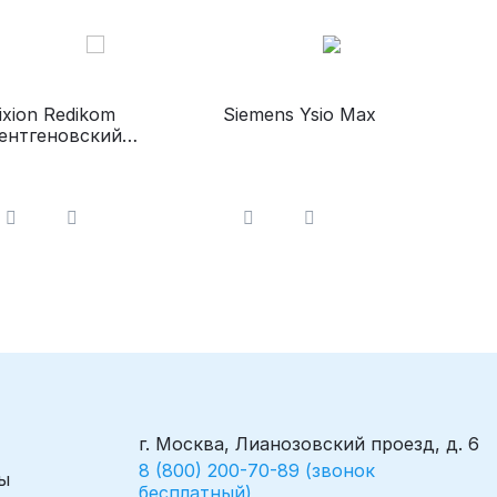
ixion Redikom
Siemens Ysio Max
ентгеновский
иагностический
омплекс на 2 рабочих
еста
г. Москва, Лианозовский проезд, д. 6
8 (800) 200-70-89 (звонок
ы
бесплатный)