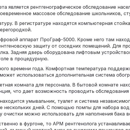
та является рентгенографическое обследование насе
воевременное массовое обследование школьников, ст
туру. В регистратуре находятся компьютерная стойка
ерегородкой.
фровой аппарат ПроГраф-5000. Кроме него там наход
рентгеновскую защиту от соседних помещений. Для п
лка. Задняя дверь оборудована лифтовым устройством
толе в процедурную.
ного времени года. Комфортная температура поддерж
может использоваться дополнительная система обогре
тная комната для персонала. В бытовой комнате нахо
ция, что дает возможность проводить обследования 
 находится умывальник, туалет и система независимо
ние нескольких дней. С помощью помпы для набора во
у очистки можно использовать для наполнения бака в
твенно в фургоне, то АРМ рентгенолога устанавливае