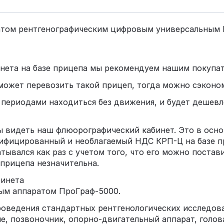
ратом рентгенографическим цифровым универсальным
нета на базе прицепа мы рекомендуем нашим покупат
 может перевозить такой прицеп, тогда можно сэконо
 периодами находиться без движения, и будет дешевл
бы видеть наш флюорографический кабинет. Это в осн
тифицированный и необлагаемый НДС КРП-Ц на базе п
атывался как раз с учетом того, что его можно поста
прицепа незначительна.
бинета
ым аппаратом ПроГраф-5000.
проведения стандартных рентгенологических исследо
е, позвоночник, опорно-двигательный аппарат, голов