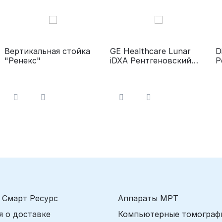
Вертикальная стойка
GE Healthcare Lunar
D
"Ренекс"
iDXA Рентгеновский
Р
денситометр цифровой
д
к
м
 Смарт Ресурс
Аппараты МРТ
 о доставке
Компьютерные томограф