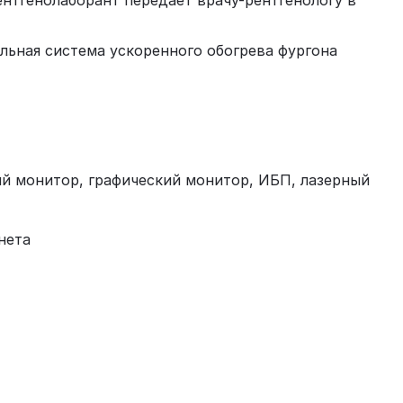
нтгенолаборант передает врачу-рентгенологу в
ьная система ускоренного обогрева фургона
ый монитор, графический монитор, ИБП, лазерный
нета