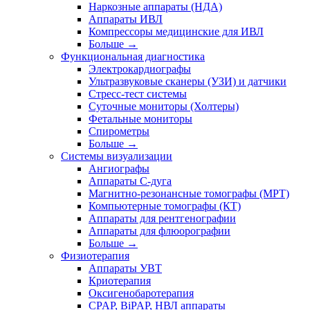
Наркозные аппараты (НДА)
Аппараты ИВЛ
Компрессоры медицинские для ИВЛ
Больше
→
Функциональная диагностика
Электрокардиографы
Ультразвуковые сканеры (УЗИ) и датчики
Стресс-тест системы
Суточные мониторы (Холтеры)
Фетальные мониторы
Спирометры
Больше
→
Системы визуализации
Ангиографы
Аппараты C-дуга
Магнитно-резонансные томографы (МРТ)
Компьютерные томографы (КТ)
Аппараты для рентгенографии
Аппараты для флюорографии
Больше
→
Физиотерапия
Аппараты УВТ
Криотерапия
Оксигенобаротерапия
CPAP, BiPAP, НВЛ аппараты