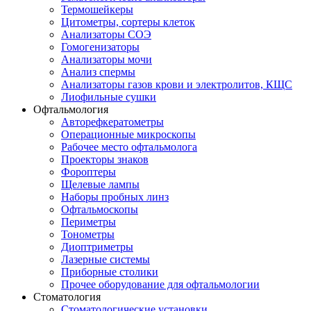
Термошейкеры
Цитометры, сортеры клеток
Анализаторы СОЭ
Гомогенизаторы
Анализаторы мочи
Анализ спермы
Анализаторы газов крови и электролитов, КЩС
Лиофильные сушки
Офтальмология
Авторефкератометры
Операционные микроскопы
Рабочее место офтальмолога
Проекторы знаков
Фороптеры
Щелевые лампы
Наборы пробных линз
Офтальмоскопы
Периметры
Тонометры
Диоптриметры
Лазерные системы
Приборные столики
Прочее оборудование для офтальмологии
Стоматология
Стоматологические установки