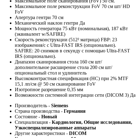
Максимальное поле сканирования (FoV) 50 см.
Максимальное поле реконструкции FoV 70 см шт/ HD
FoV
Апертура гентри 70 см
Механический наклон гентри Да
Мощность генератора 75 кВт (номинальная), 187 кВт
(эквивалент w/SAFIRE)
Скорость реконструкции (512² матрица) FBP: 23
изображения/с с Ultra-FAST IRS (опционально).
SAFIRE: 20 снимков в секунду с помощью Ultra-FAST
IRS (опционально).
Диапазон сканирования стола 160 см шт/
дополнительное расширение стола 200 см шт/
опциональный стол и удлинитель
Высококонтрастная спецификация (HC) при 2% MTF
15,1 лп/см @ 50 см сканирование FoV
Изотропное разрешение 0,35 мм
Возможности системной интеграции сети (DICOM 3) Да
Производитель -
Siemens
Страна производства -
Германия
Состояние -
Новый
Специализация -
Кардиология, Общие исследования,
Узкоспециализированные аппараты
Другие характеристики -
DICOM