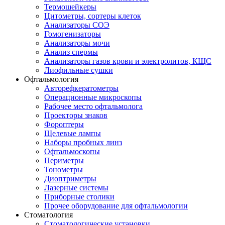
Термошейкеры
Цитометры, сортеры клеток
Анализаторы СОЭ
Гомогенизаторы
Анализаторы мочи
Анализ спермы
Анализаторы газов крови и электролитов, КЩС
Лиофильные сушки
Офтальмология
Авторефкератометры
Операционные микроскопы
Рабочее место офтальмолога
Проекторы знаков
Фороптеры
Щелевые лампы
Наборы пробных линз
Офтальмоскопы
Периметры
Тонометры
Диоптриметры
Лазерные системы
Приборные столики
Прочее оборудование для офтальмологии
Стоматология
Стоматологические установки