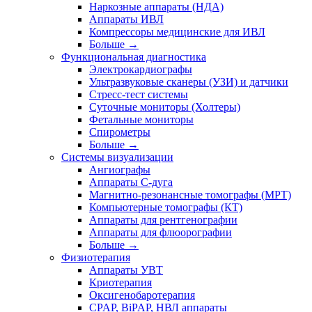
Наркозные аппараты (НДА)
Аппараты ИВЛ
Компрессоры медицинские для ИВЛ
Больше
→
Функциональная диагностика
Электрокардиографы
Ультразвуковые сканеры (УЗИ) и датчики
Стресс-тест системы
Суточные мониторы (Холтеры)
Фетальные мониторы
Спирометры
Больше
→
Системы визуализации
Ангиографы
Аппараты C-дуга
Магнитно-резонансные томографы (МРТ)
Компьютерные томографы (КТ)
Аппараты для рентгенографии
Аппараты для флюорографии
Больше
→
Физиотерапия
Аппараты УВТ
Криотерапия
Оксигенобаротерапия
CPAP, BiPAP, НВЛ аппараты