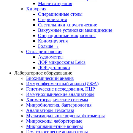
Магнитотерапия
Хирургия
Операционные столы
Стерилизация
Светильники хирургические
Вакуумные установки медицинские
Операционные микроскопы
Криохирургия
Больше
→
Отоларингология
Аудиометры
ЛОР микроскопы Leica
ЛОР-установки
Лабораторное оборудование
Биохимический анализ
Иммуноферментный анализ (ИФА)
Генетические исследования, ПЦР
Иммунохимические анализаторы
Хроматографические системы
Микробиология, бактериология
Анализаторы гемостаза
Мультимодальные ридеры, фотометры
Микроскопы лабораторные
Микропланшетные вошеры
Гематологичесие анализаторы