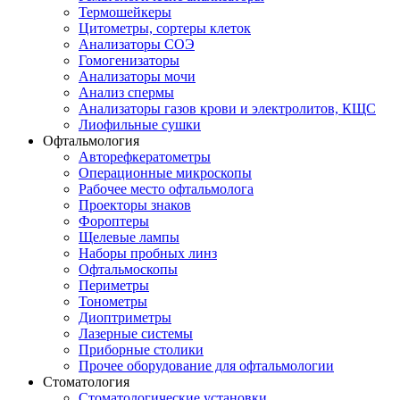
Термошейкеры
Цитометры, сортеры клеток
Анализаторы СОЭ
Гомогенизаторы
Анализаторы мочи
Анализ спермы
Анализаторы газов крови и электролитов, КЩС
Лиофильные сушки
Офтальмология
Авторефкератометры
Операционные микроскопы
Рабочее место офтальмолога
Проекторы знаков
Фороптеры
Щелевые лампы
Наборы пробных линз
Офтальмоскопы
Периметры
Тонометры
Диоптриметры
Лазерные системы
Приборные столики
Прочее оборудование для офтальмологии
Стоматология
Стоматологические установки