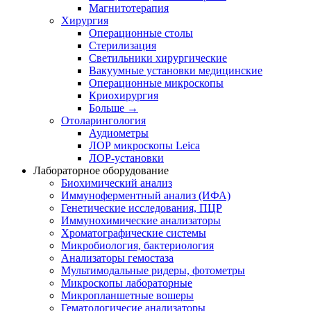
Магнитотерапия
Хирургия
Операционные столы
Стерилизация
Светильники хирургические
Вакуумные установки медицинские
Операционные микроскопы
Криохирургия
Больше
→
Отоларингология
Аудиометры
ЛОР микроскопы Leica
ЛОР-установки
Лабораторное оборудование
Биохимический анализ
Иммуноферментный анализ (ИФА)
Генетические исследования, ПЦР
Иммунохимические анализаторы
Хроматографические системы
Микробиология, бактериология
Анализаторы гемостаза
Мультимодальные ридеры, фотометры
Микроскопы лабораторные
Микропланшетные вошеры
Гематологичесие анализаторы