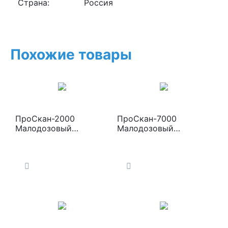
Страна:
Россия
Похожие товары
ПроСкан-2000
ПроСкан-7000
Малодозовый
Малодозовый
цифровой
сканирующий
сканирующий
цифровой
флюорограф
флюорограф