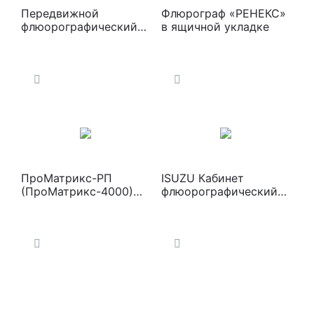
Передвижной
Флюрограф «РЕНЕКС»
флюорографический
в ящичной укладке
кабинет “Ренекс”
ПроМатрикс-РП
ISUZU Кабинет
(ПроМатрикс-4000)
флюорографический
Аппарат
подвижной с
флюорографический
цифровым
цифровой
флюорографом на
базе шасси