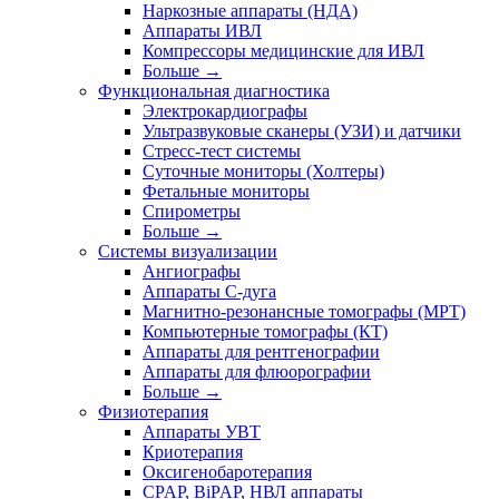
Наркозные аппараты (НДА)
Аппараты ИВЛ
Компрессоры медицинские для ИВЛ
Больше
→
Функциональная диагностика
Электрокардиографы
Ультразвуковые сканеры (УЗИ) и датчики
Стресс-тест системы
Суточные мониторы (Холтеры)
Фетальные мониторы
Спирометры
Больше
→
Системы визуализации
Ангиографы
Аппараты C-дуга
Магнитно-резонансные томографы (МРТ)
Компьютерные томографы (КТ)
Аппараты для рентгенографии
Аппараты для флюорографии
Больше
→
Физиотерапия
Аппараты УВТ
Криотерапия
Оксигенобаротерапия
CPAP, BiPAP, НВЛ аппараты