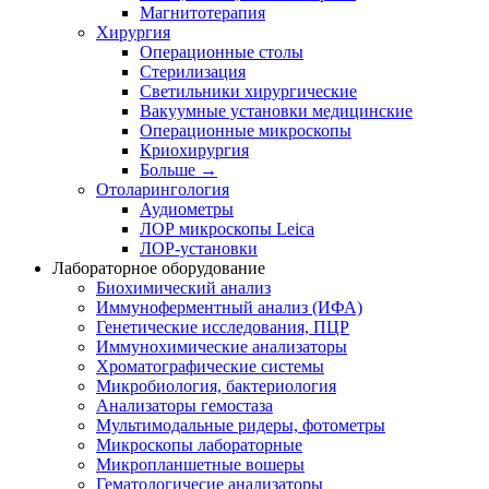
Магнитотерапия
Хирургия
Операционные столы
Стерилизация
Светильники хирургические
Вакуумные установки медицинские
Операционные микроскопы
Криохирургия
Больше
→
Отоларингология
Аудиометры
ЛОР микроскопы Leica
ЛОР-установки
Лабораторное оборудование
Биохимический анализ
Иммуноферментный анализ (ИФА)
Генетические исследования, ПЦР
Иммунохимические анализаторы
Хроматографические системы
Микробиология, бактериология
Анализаторы гемостаза
Мультимодальные ридеры, фотометры
Микроскопы лабораторные
Микропланшетные вошеры
Гематологичесие анализаторы