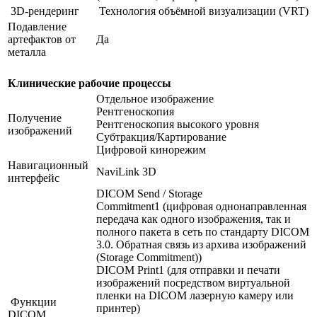
3D-рендеринг
Технология объёмной визуализации (VRT)
Подавление
артефактов от
Да
металла
Клинические рабочие процессы
Отдельное изображение
Рентгеноскопия
Получение
Рентгеноскопия высокого уровня
изображений
Субтракция/Картирование
Цифровой кинорежим
Навигационный
NaviLink 3D
интерфейс
DICOM Send / Storage
Commitment1 (цифровая однонаправленная
передача как одного изображения, так и
полного пакета в сеть по стандарту DICOM
3.0. Обратная связь из архива изображений
(Storage Commitment))
DICOM Print1 (для отправки и печати
изображений посредством виртуальной
пленки на DICOM лазерную камеру или
Функции
принтер)
DICOM