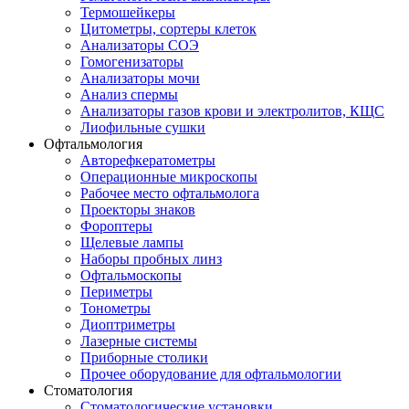
Термошейкеры
Цитометры, сортеры клеток
Анализаторы СОЭ
Гомогенизаторы
Анализаторы мочи
Анализ спермы
Анализаторы газов крови и электролитов, КЩС
Лиофильные сушки
Офтальмология
Авторефкератометры
Операционные микроскопы
Рабочее место офтальмолога
Проекторы знаков
Фороптеры
Щелевые лампы
Наборы пробных линз
Офтальмоскопы
Периметры
Тонометры
Диоптриметры
Лазерные системы
Приборные столики
Прочее оборудование для офтальмологии
Стоматология
Стоматологические установки