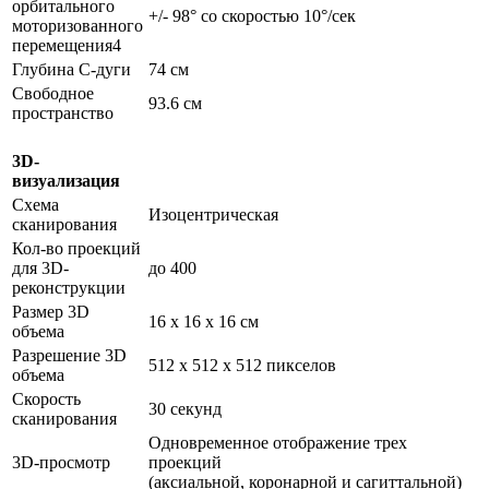
орбитального
+/- 98° со скоростью 10°/сек
моторизованного
перемещения4
Глубина С-дуги
74 см
Свободное
93.6 см
пространство
3D-
визуализация
Схема
Изоцентрическая
сканирования
Кол-во проекций
для 3D-
до 400
реконструкции
Размер 3D
16 x 16 x 16 см
объема
Разрешение 3D
512 x 512 x 512 пикселов
объема
Скорость
30 секунд
сканирования
Одновременное отображение трех
3D-просмотр
проекций
(аксиальной, коронарной и сагиттальной)