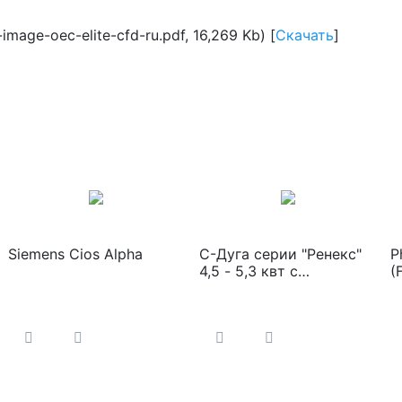
mage-oec-elite-cfd-ru.pdf, 16,269 Kb) [
Скачать
]
Siemens Cios Alpha
С-Дуга серии "Ренекс"
P
4,5 - 5,3 квт с
(
цифровым УРИ