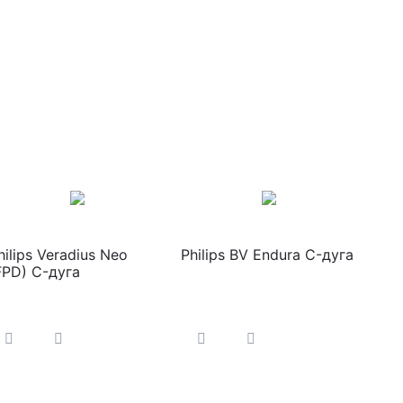
hilips Veradius Neo
Philips BV Endura C-дуга
FPD) C-дуга