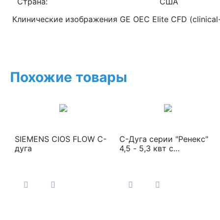
Страна:
США
Клинические изображения GE OEC Elite CFD (clinical-i
Похожие товары
SIEMENS CIOS FLOW C-
С-Дуга серии "Ренекс"
дуга
4,5 - 5,3 квт с
цифровым
плоскопанельным
детектором