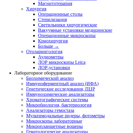
Магнитотерапия
Хирургия
Операционные столы
Стерилизация
Светильники хирургические
Вакуумные установки медицинские
Операционные микроскопы
Криохирургия
Больше
→
Отоларингология
Аудиометры
ЛОР микроскопы Leica
ЛОР-установки
Лабораторное оборудование
Биохимический анализ
Иммуноферментный анализ (ИФА)
Генетические исследования, ПЦР
Иммунохимические анализаторы
Хроматографические системы
Микробиология, бактериология
Анализаторы гемостаза
Мультимодальные ридеры, фотометры
Микроскопы лабораторные
Микропланшетные вошеры
Гематологичесие анализаторы