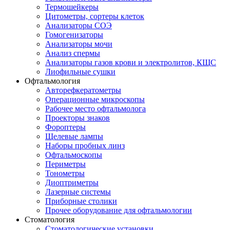
Термошейкеры
Цитометры, сортеры клеток
Анализаторы СОЭ
Гомогенизаторы
Анализаторы мочи
Анализ спермы
Анализаторы газов крови и электролитов, КЩС
Лиофильные сушки
Офтальмология
Авторефкератометры
Операционные микроскопы
Рабочее место офтальмолога
Проекторы знаков
Фороптеры
Щелевые лампы
Наборы пробных линз
Офтальмоскопы
Периметры
Тонометры
Диоптриметры
Лазерные системы
Приборные столики
Прочее оборудование для офтальмологии
Стоматология
Стоматологические установки