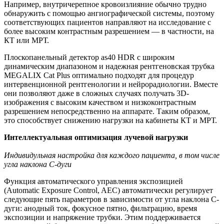
Например, внутричерепное кровоизлияние обычно трудно
обнаружить с помощью ангиографической системы, поэтому
соответствующих пациентов направляют на исследование с
более высоким контрастным разрешением — в частности, на
КТ или МРТ.
Плоскопанельный детектор as40 HDR с широким
динамическим диапазоном и надежная рентгеновская трубка
MEGALIX Cat Plus оптимально подходят для процедур
интервенционной рентгенологии и нейрорадиологии. Вместе
они позволяют даже в сложных случаях получать 3D-
изображения с высоким качеством и низкоконтрастным
разрешением непосредственно на аппарате. Таким образом,
это способствует снижению нагрузки на кабинеты КТ и МРТ.
Интеллектуальная оптимизация лучевой нагрузки
Индивидульная настройка для каждого пациента, в том числе
угла наклона С-дуги
Функция автоматического управления экспозицией
(Automatic Exposure Control, AEC) автоматически регулирует
следующие пять параметров в зависимости от угла наклона C-
дуги: анодный ток, фокусное пятно, фильтрацию, время
экспозиции и напряжение трубки. Этим поддерживается