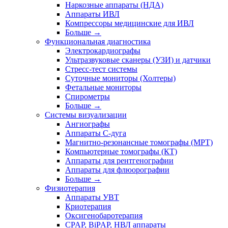
Наркозные аппараты (НДА)
Аппараты ИВЛ
Компрессоры медицинские для ИВЛ
Больше
→
Функциональная диагностика
Электрокардиографы
Ультразвуковые сканеры (УЗИ) и датчики
Стресс-тест системы
Суточные мониторы (Холтеры)
Фетальные мониторы
Спирометры
Больше
→
Системы визуализации
Ангиографы
Аппараты C-дуга
Магнитно-резонансные томографы (МРТ)
Компьютерные томографы (КТ)
Аппараты для рентгенографии
Аппараты для флюорографии
Больше
→
Физиотерапия
Аппараты УВТ
Криотерапия
Оксигенобаротерапия
CPAP, BiPAP, НВЛ аппараты