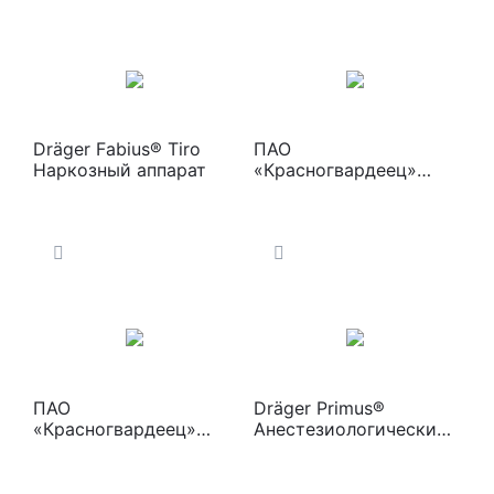
Dräger Fabius® Tiro
ПАО
Наркозный аппарат
«Красногвардеец»
«Орфей-М» Аппарат
для ингаляционного
наркоза с
электронным
ротаметром
ПАО
Dräger Primus®
«Красногвардеец»
Анестезиологический
«Орфей-М» Аппарат
комплекс
для ингаляционного
наркоза с