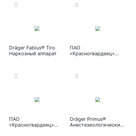
Dräger Fabius® Tiro
ПАО
Наркозный аппарат
«Красногвардеец»
«Орфей-М» Аппарат
для ингаляционного
наркоза с
электронным
ротаметром
ПАО
Dräger Primus®
«Красногвардеец»
Анестезиологический
«Орфей-М» Аппарат
комплекс