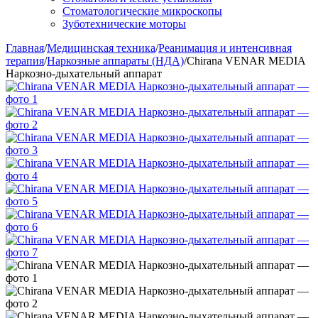
Стоматологические микроскопы
Зуботехнические моторы
Главная
/
Медицинская техника
/
Реанимация и интенсивная
терапия
/
Наркозные аппараты (НДА)
/
Chirana VENAR MEDIA
Наркозно-дыхательный аппарат