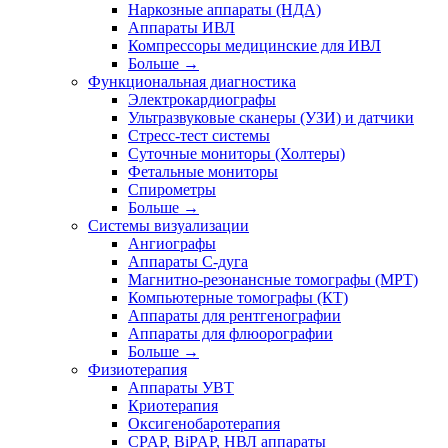
Наркозные аппараты (НДА)
Аппараты ИВЛ
Компрессоры медицинские для ИВЛ
Больше
→
Функциональная диагностика
Электрокардиографы
Ультразвуковые сканеры (УЗИ) и датчики
Стресс-тест системы
Суточные мониторы (Холтеры)
Фетальные мониторы
Спирометры
Больше
→
Системы визуализации
Ангиографы
Аппараты C-дуга
Магнитно-резонансные томографы (МРТ)
Компьютерные томографы (КТ)
Аппараты для рентгенографии
Аппараты для флюорографии
Больше
→
Физиотерапия
Аппараты УВТ
Криотерапия
Оксигенобаротерапия
CPAP, BiPAP, НВЛ аппараты