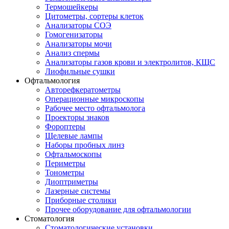
Термошейкеры
Цитометры, сортеры клеток
Анализаторы СОЭ
Гомогенизаторы
Анализаторы мочи
Анализ спермы
Анализаторы газов крови и электролитов, КЩС
Лиофильные сушки
Офтальмология
Авторефкератометры
Операционные микроскопы
Рабочее место офтальмолога
Проекторы знаков
Фороптеры
Щелевые лампы
Наборы пробных линз
Офтальмоскопы
Периметры
Тонометры
Диоптриметры
Лазерные системы
Приборные столики
Прочее оборудование для офтальмологии
Стоматология
Стоматологические установки