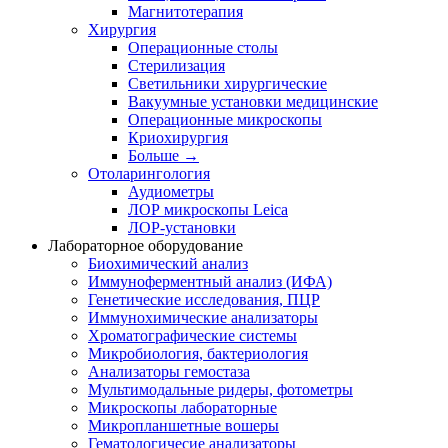
Магнитотерапия
Хирургия
Операционные столы
Стерилизация
Светильники хирургические
Вакуумные установки медицинские
Операционные микроскопы
Криохирургия
Больше
→
Отоларингология
Аудиометры
ЛОР микроскопы Leica
ЛОР-установки
Лабораторное оборудование
Биохимический анализ
Иммуноферментный анализ (ИФА)
Генетические исследования, ПЦР
Иммунохимические анализаторы
Хроматографические системы
Микробиология, бактериология
Анализаторы гемостаза
Мультимодальные ридеры, фотометры
Микроскопы лабораторные
Микропланшетные вошеры
Гематологичесие анализаторы