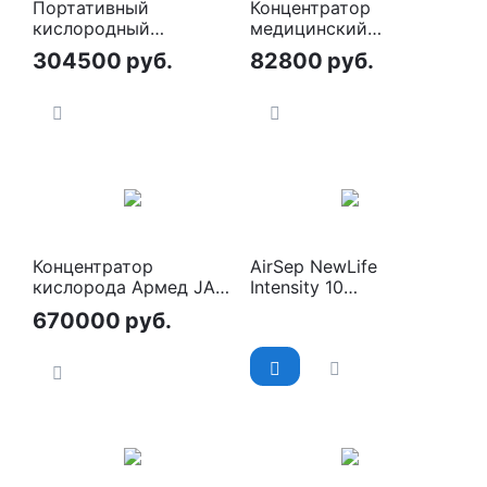
Портативный
Концентратор
кислородный
медицинский
концентратор
кислородный Longfian
304500
руб.
82800
руб.
DeVilbiss iGo2
Jay-10FW-D
Концентратор
AirSep NewLife
кислорода Армед JAY-
Intensity 10
20 (4.0)
Кислородный
670000
руб.
концентратор
медицинский