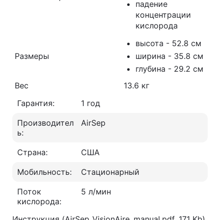
падение
концентрации
кислорода
высота - 52.8 см
Размеры
ширина - 35.8 см
глубина - 29.2 см
Вес
13.6 кг
Гарантия:
1 год
Производител
AirSep
ь:
Страна:
США
Мобильность:
Стационарный
Поток
5 л/мин
кислорода:
Инструкция (AirSep_VisionAire_manual.pdf, 171 Kb)