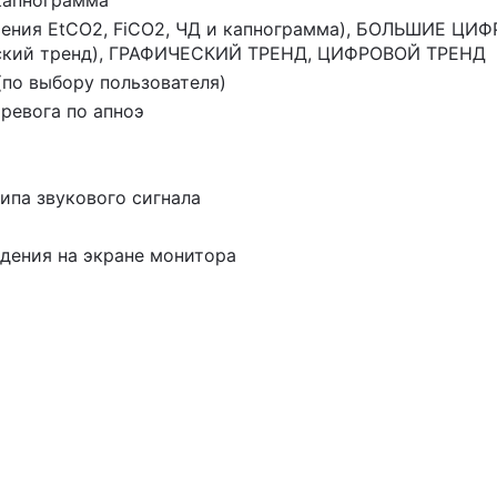
капнограмма
ния EtCO2, FiCO2, ЧД и
капнограмма
), БОЛЬШИЕ ЦИФР
ческий тренд), ГРАФИЧЕСКИЙ ТРЕНД, ЦИФРОВОЙ ТРЕНД
(по выбору пользователя)
ревога по апноэ
ипа звукового сигнала
дения на экране монитора