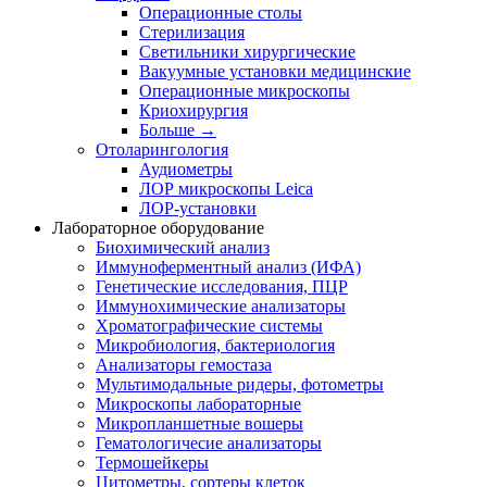
Операционные столы
Стерилизация
Светильники хирургические
Вакуумные установки медицинские
Операционные микроскопы
Криохирургия
Больше
→
Отоларингология
Аудиометры
ЛОР микроскопы Leica
ЛОР-установки
Лабораторное оборудование
Биохимический анализ
Иммуноферментный анализ (ИФА)
Генетические исследования, ПЦР
Иммунохимические анализаторы
Хроматографические системы
Микробиология, бактериология
Анализаторы гемостаза
Мультимодальные ридеры, фотометры
Микроскопы лабораторные
Микропланшетные вошеры
Гематологичесие анализаторы
Термошейкеры
Цитометры, сортеры клеток