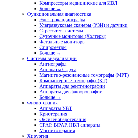
Компрессоры медицинские для ИВЛ
Больше
→
Функциональная диагностика
Электрокардиографы
Ультразвуковые сканеры (УЗИ) и датчики
Стресс-тест системы
Суточные мониторы (Холтеры)
Фетальные мониторы
Спирометры
Больше
→
Системы визуализации
Ангиографы
Аппараты C-дуга
Магнитно-резонансные томографы (МРТ)
Компьютерные томографы (КТ)
Аппараты для рентгенографии
Аппараты для флюорографии
Больше
→
Физиотерапия
Аппараты УВТ
Криотерапия
Оксигенобаротерапия
CPAP, BiPAP, НВЛ аппараты
Магнитотерапия
Хирургия