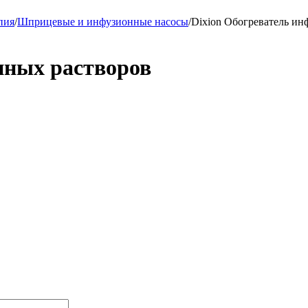
пия
/
Шприцевые и инфузионные насосы
/
Dixion Обогреватель ин
нных растворов