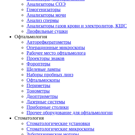
Анализаторы СОЭ
Гомогенизаторы
Анализаторы мочи
Анализ спермы
Анализаторы газов крови и электролитов, КЩС
Лиофильные сушки
Офтальмология
Авторефкератометры
Операционные микроскопы
Рабочее место офтальмолога
Проекторы знаков
Фороптеры
Щелевые лампы
Наборы пробных линз
Офтальмоскопы
Периметры
Тонометры
Диоптриметры
Лазерные системы
Приборные столики
Прочее оборудование для офтальмологии
Стоматология
Стоматологические установки
Стоматологические микроскопы
Зуботехнические моторы