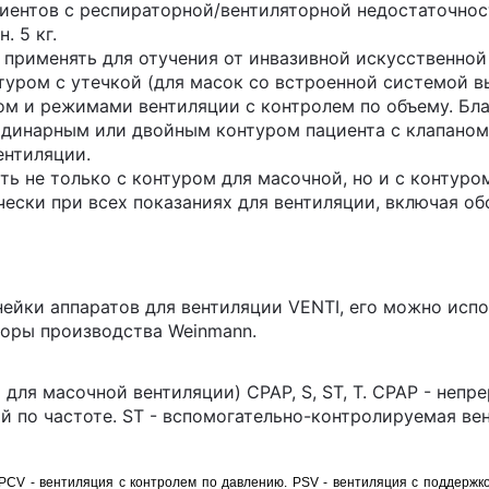
циентов с респираторной/вентиляторной недостаточнос
. 5 кг.
но применять для отучения от инвазивной искусственно
туром с утечкой (для масок со встроенной системой в
 и режимами вентиляции с контролем по объему. Благо
с одинарным или двойным контуром пациента с клапаном
ентиляции.
ать не только с контуром для масочной, но и с контуро
чески при всех показаниях для вентиляции, включая 
инейки аппаратов для вентиляции VENTI, его можно ис
торы производства Weinmann.
 для масочной вентиляции) CPAP, S, ST, T. CPAP - не
ой по частоте. ST - вспомогательно-контролируемая ве
 PCV - вентиляция с контролем по давлению. PSV - вентиляция с поддержк