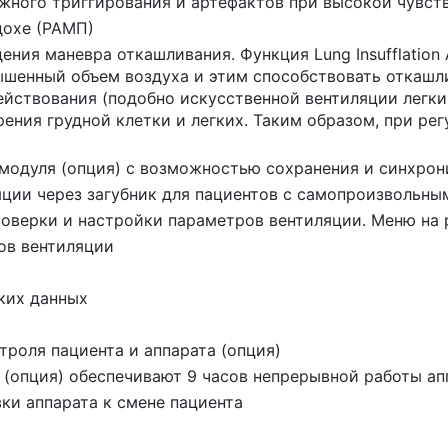
жного триггирования и артефактов при высокой чувст
дохе (РАМП)
ния маневра откашливания. Функция Lung Insufflation 
ышенный объем воздуха и этим способствовать откашл
ействования (подобно искусственной вентиляции легк
ения грудной клетки и легких. Таким образом, при р
одуля (опция) с возможностью сохранения и синхрон
ции через загубник для пациентов с самопроизвольн
роверки и настройки параметров вентиляции. Меню на
ов вентиляции
ких данных
роля пациента и аппарата (опция)
 (опция) обеспечивают 9 часов непрерывной работы ап
ки аппарата к смене пациента