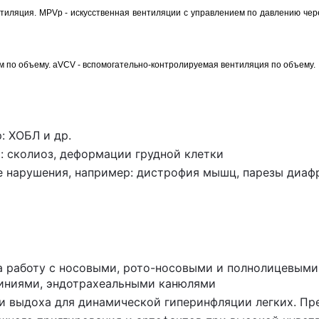
иляция. MPVp - искусственная вентиляции с управлением по давлению чере
м по объему. aVCV - вспомогательно-контролируемая вентиляция по объему.
: ХОБЛ и др.
: сколиоз, деформации грудной клетки
нарушения, например: дистрофия мышц, парезы диафра
 на работу с носовыми, рото-носовыми и полнолицевыми
линиями, эндотрахеальными канюлями
ости выдоха для динамической гиперинфляции легких. 