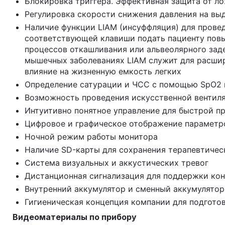
Блокировка триггера. Эффективная защита от ло
Регулировка скорости снижения давления на вы
Наличие функции LIAM (инсуффляция) для проведе
соответствующей клавиши подать пациенту пов
процессов откашливания или альвеолярного зад
мышечных заболеваниях LIAM служит для расшир
влияние на жизненную емкость легких
Определение сатурации и ЧСС с помощью SpO2 м
Возможность проведения искусственной вентиля
Интуитивно понятное управление для быстрой п
Цифровое и графическое отображение параметр
Ночной режим работы монитора
Наличие SD-карты для сохранения терапевтичес
Система визуальных и аккустических тревог
Дистанционная сигнализация для поддержки конт
Внутренний аккумулятор и сменный аккумулятор
Гигиеническая концепция компании для подготов
Видеоматериалы по прибору