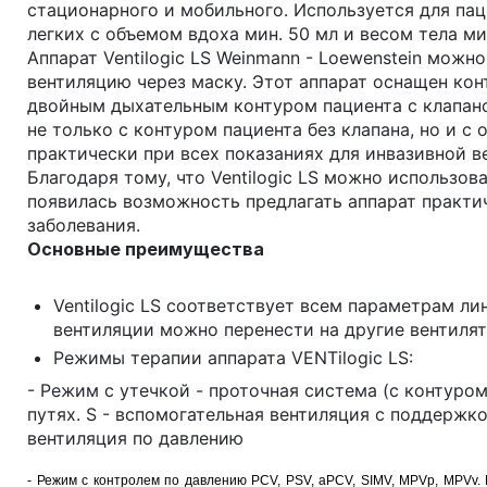
стационарного и мобильного. Используется для па
легких с объемом вдоха мин. 50 мл и весом тела мин
Aппарат Ventilogic LS Weinmann - Loеwenstein мож
вентиляцию через маску. Этот аппарат оснащен кон
двойным дыхательным контуром пациента с клапаном
не только с контуром пациента без клапана, но и 
практически при всех показаниях для инвазивной в
Благодаря тому, что Ventilogic LS можно использов
появилась возможность предлагать аппарат практи
заболевания.
Основные преимущества
Ventilogic LS соответствует всем параметрам л
вентиляции можно перенести на другие вентиля
Режимы терапии аппарата VENTilogic LS:
- Режим с утечкой - проточная система (с контуром
путях. S - вспомогательная вентиляция с поддержк
вентиляция по давлению
- Режим с контролем по давлению PCV, PSV, aPCV, SIMV, MPVp, MPVv.