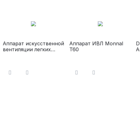
Аппарат искусственной
Аппарат ИВЛ Monnal
D
вентиляции легких
T60
А
"Поток"